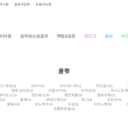
지사항
질문과답변
도움되는글
이야옹
공부하는보호자
책방X공존
진드기
쿨템
비
올펫
드 퓨어
(1)
아이시아
아이씨스팟
(1)
아인솝
(15)
앰버 크라운
(1)
야옹서가
(3)
어딕션
(5)
어니스트 
에이도스
(1)
엣눈북스
(3)
열린책들
(3)
옐로우독
(2)
템
(2)
올펫
(1)
와일드원
(12)
왜그
(4)
요요쉬
(5)
윌북
(11)
유노책주
(1)
이김
(1)
이뮤노벳
(1)
인플루엔셜
(2)