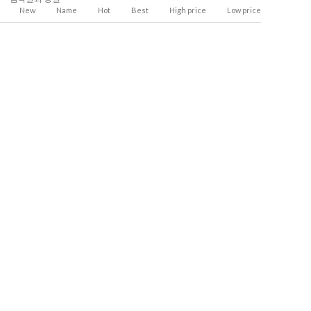
New
Name
Hot
Best
High price
Low price