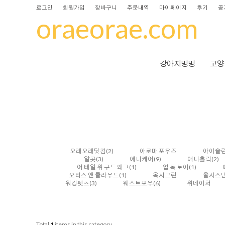
로그인
회원가입
장바구니
주문내역
마이페이지
후기
공
oraeorae.com
강아지멍멍
고양
오래오래닷컴
(2)
아로마 포우즈
아이슬란
알콧
(3)
애니케어
(9)
애니홀릭
(2)
어 테일 위 쿠드 왜그
(1)
업 독 토이
(1)
오티스 앤 클라우드
(1)
옥시그린
올시스
워킹펫츠
(3)
웨스트포우
(6)
위네이쳐
Total
1
items in this category