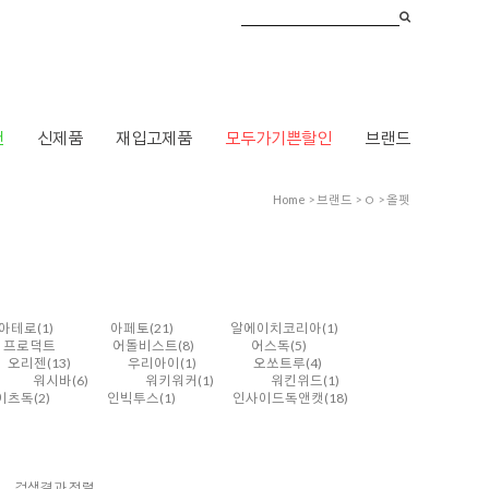
건
신제품
재입고제품
모두가기쁜할인
브랜드
Home
>
브랜드
>
ㅇ
>
올펫
아테로
(1)
아페토
(21)
알에이치코리아
(1)
펫 프로덕트
어돌비스트
(8)
어스독
(5)
오리젠
(13)
우리아이
(1)
오쏘트루
(4)
워시바
(6)
워키워커
(1)
워킨위드
(1)
이츠독
(2)
인빅투스
(1)
인사이드독앤캣
(18)
검색결과 정렬