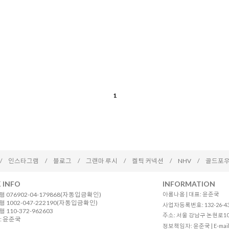
1
/
인스타그램
/
블로그
/
그랜마 루시
/
켈틱 커넥션
/
NHV
/
골드포우
 INFO
INFORMATION
 076902-04-179868(자동입금확인)
아롬나옴 | 대표: 윤준국
 1002-047-222190(자동입금확인)
사업자등록번호: 132-26-4
110-372-962603
주소: 서울 강남구 논현로10길 12
: 윤준국
정보책임자: 윤준국 | E-mail