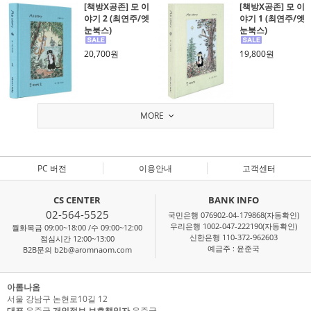
[책방X공존] 모 이
[책방X공존] 모 이
야기 2 (최연주/엣
야기 1 (최연주/엣
눈북스)
눈북스)
20,700원
19,800원
MORE
PC 버전
이용안내
고객센터
CS CENTER
BANK INFO
02-564-5525
국민은행 076902-04-179868(자동확인)
우리은행 1002-047-222190(자동확인)
월화목금 09:00~18:00 /수 09:00~12:00
신한은행 110-372-962603
점심시간 12:00~13:00
예금주 : 윤준국
B2B문의 b2b@aromnaom.com
아롬나옴
서울 강남구 논현로10길 12
대표
윤준국
개인정보 보호책임자
윤준국