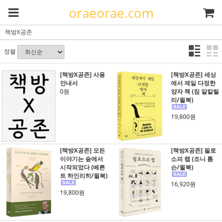
oraeorae.com
책방X공존
정렬
[책방X공존] 사용
[책방X공존] 세상
안내서
에서 제일 다정한
0원
양자 책 (짐 알칼릴
리/윌북)
19,800원
[책방X공존] 모든
[책방X공존] 필로
이야기는 숲에서
소피 랩 (조니 톰
시작되었다 (베른
슨/윌북)
트 하인리히/윌북)
16,920원
19,800원