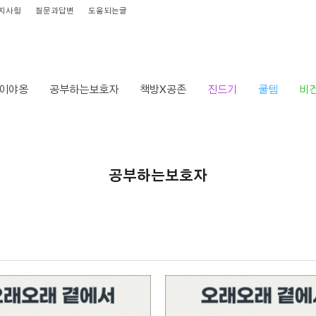
지사항
질문과답변
도움되는글
이야옹
공부하는보호자
책방X공존
진드기
쿨템
비
공부하는보호자