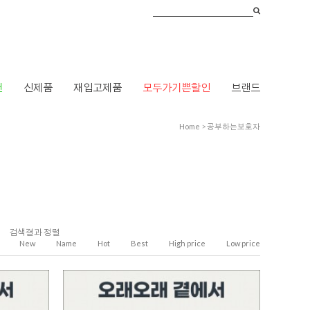
건
신제품
재입고제품
모두가기쁜할인
브랜드
Home
>
공부하는보호자
검색결과 정렬
New
Name
Hot
Best
High price
Low price