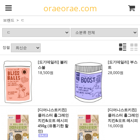
oraeorae.com
브랜드
ㄷ
정렬
[도기데일리] 블리
[도기데일리] 부스
스볼
트
18,500원
28,000원
[디어니스트키친]
[디어니스트키친]
클러스터 홀그레인
클러스터 홀그레인
치킨&오트 레시피
치킨&오트 레시피
450g (유통기한 할
16,000원
인)