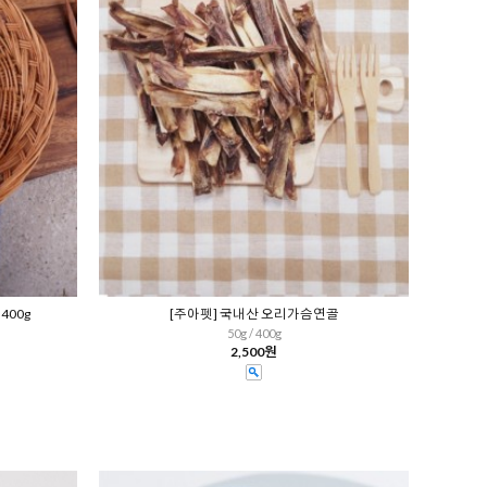
400g
[주아펫] 국내산 오리가슴연골
50g / 400g
2,500원