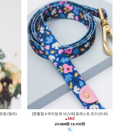
프링 (칼라)
[젠틀펍 X 마리암 반 네스테] 포레스트 조이 (리쉬)
27,000원
18,900원