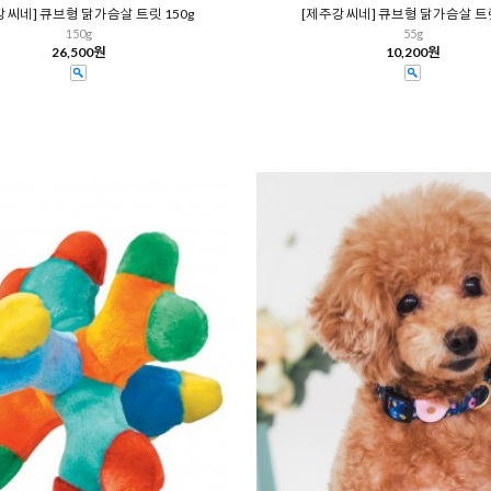
강씨네] 큐브형 닭가슴살 트릿 150g
[제주강씨네] 큐브형 닭가슴살 트릿
150g
55g
26,500원
10,200원