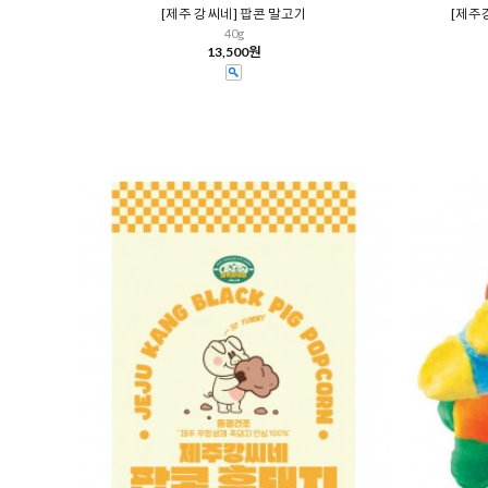
[제주 강씨네] 팝콘 말고기
[제주
40g
13,500원