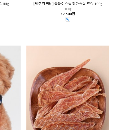
 55g
[제주 강씨네] 슬라이스형 닭가슴살 트릿 100g
100g
17,500원