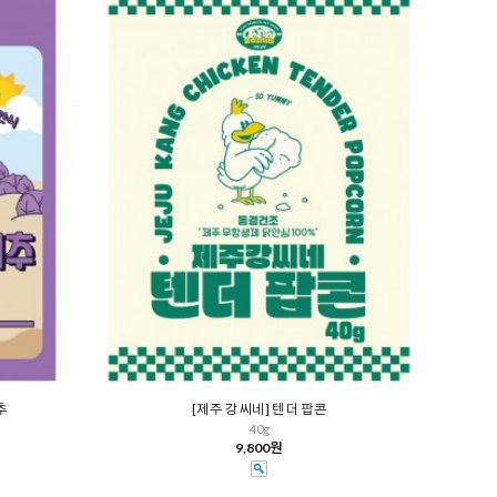
추
[제주 강씨네] 텐더 팝콘
40g
9,800원