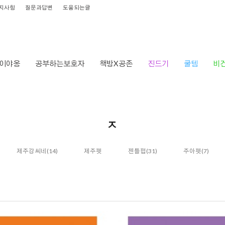
지사항
질문과답변
도움되는글
이야옹
공부하는보호자
책방X공존
진드기
쿨템
비
ㅈ
제주강씨네
(14)
제주펫
젠틀펍
(31)
주아펫
(7)