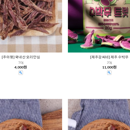
[주아펫] 국내산 오리안심
[제주강씨네] 제주 수박무
50g
20g
4,000원
11,000원