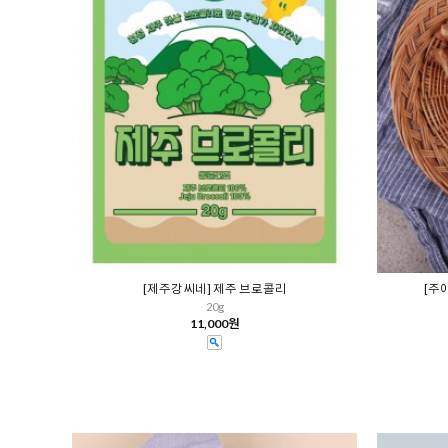
[제주강씨네] 제주 브로콜리
[주
20g
11,000원