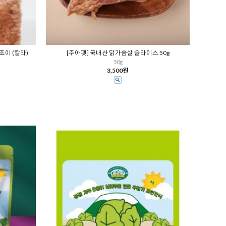
조이 (칼라)
[주아펫] 국내산 닭가슴살 슬라이스 50g
50g
3,500원