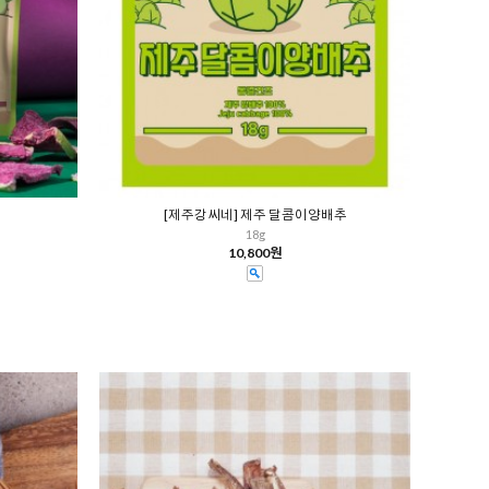
[제주강씨네] 제주 달콤이양배추
18g
10,800원