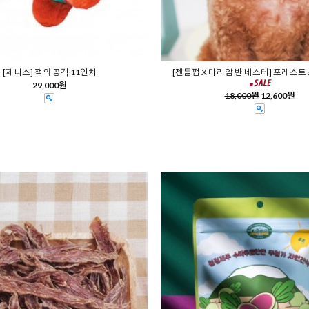
[제니스] 잭의 공격 11인치
[젠틀펍 X 마리암 반 네스테] 포레스트 
29,000원
18,000원
12,600원