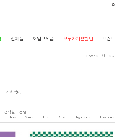
건
신제품
재입고제품
모두가기쁜할인
브랜드
Home
>
브랜드
>
ㅈ
지위픽
(3)
검색결과 정렬
New
Name
Hot
Best
High price
Low price