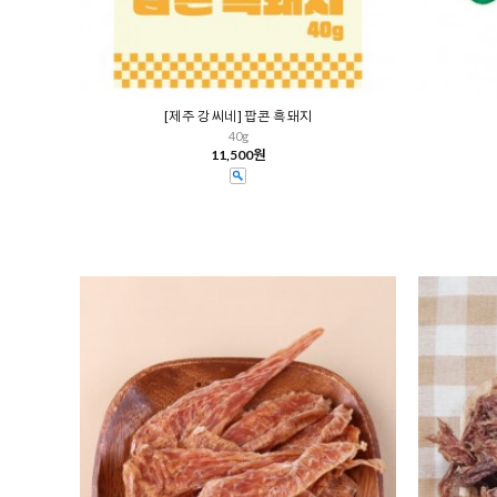
[제주 강씨네] 팝콘 흑돼지
40g
11,500원