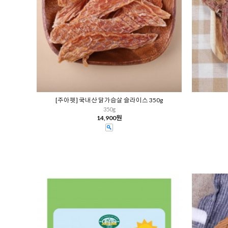
[주아펫] 국내산 닭가슴살 슬라이스 350g
350g
14,900원