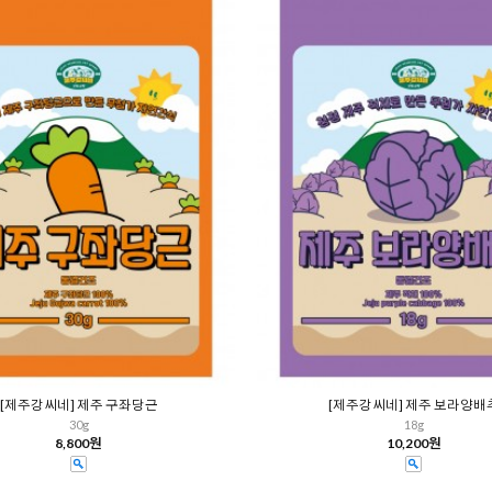
[제주강씨네] 제주 구좌당근
[제주강씨네] 제주 보라양배
30g
18g
8,800원
10,200원