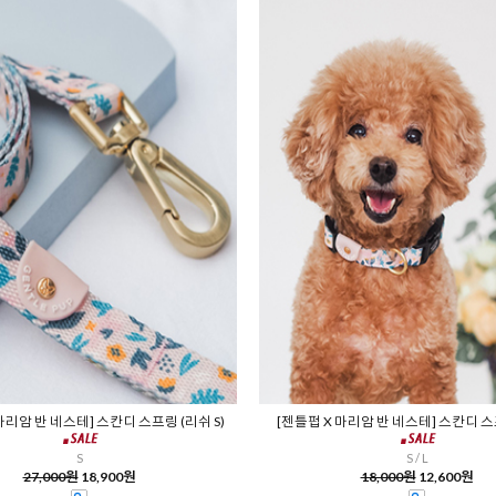
마리암 반 네스테] 스칸디 스프링 (리쉬 S)
[젠틀펍 X 마리암 반 네스테] 스칸디 스
S
S / L
27,000원
18,900원
18,000원
12,600원