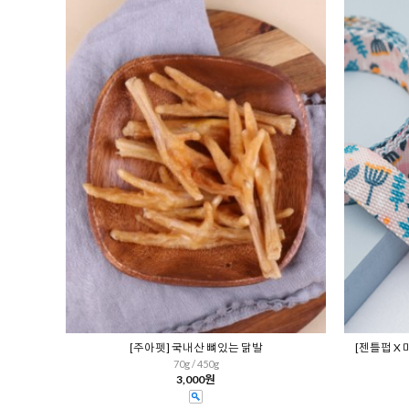
[주아펫] 국내산 뼈있는 닭발
[젠틀펍 X 
70g / 450g
3,000원