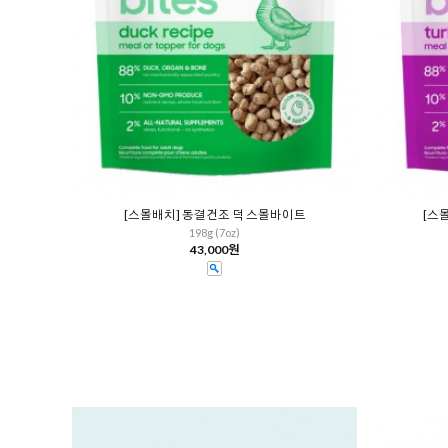
[스몰배치] 동결건조 덕 스몰바이트
[스
198g (7oz)
43,000원