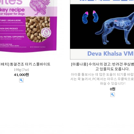
몰배치] 동결건조 터키 스몰바이트
[아롬나옴] 수의사의 경고: 반려견 쿠싱병
고 있을지도 모릅니다.
198g (7oz)
41,000원
아이를 돌보시는 데 많은 도움이 되기를 바랍
서는 꾹 눌러서, PC에서는 마우스 우클릭으
하실 수 있습니다!
0원