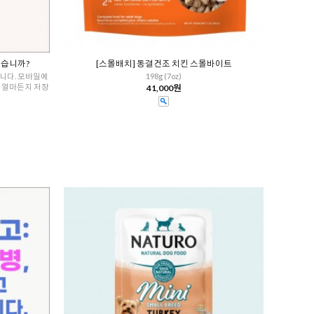
있습니까?
[스몰배치] 동결건조 치킨 스몰바이트
니다. 모바일에
198g (7oz)
로 얼마든지 저장
41,000원