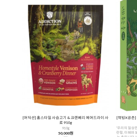
[어딕션] 홈스타일 사슴고기 & 크랜베리 에어드라이 사
[책방X공존]
료 910g
'우리의 일상은
910g
란함, 이해와 
50,000원
는 춤입니다. 