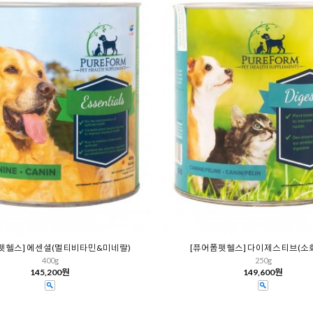
펫헬스] 에센셜(멀티비타민&미네랄)
[퓨어폼펫헬스] 다이제스티브(소
400g
250g
145,200원
149,600원