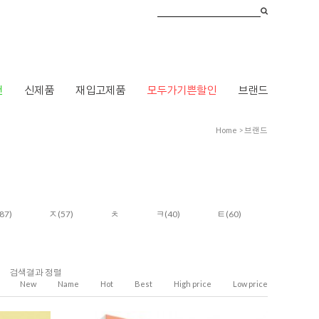
건
신제품
재입고제품
모두가기쁜할인
브랜드
Home
>
브랜드
87)
ㅈ
(57)
ㅊ
ㅋ
(40)
ㅌ
(60)
검색결과 정렬
New
Name
Hot
Best
High price
Low price