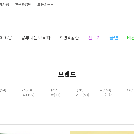
지사항
질문과답변
도움되는글
이야옹
공부하는보호자
책방X공존
진드기
쿨템
비
브랜드
(64)
ㄹ
(73)
ㅁ
(69)
ㅂ
(78)
ㅅ
(163)
ㅇ
(1
ㅍ
(129)
ㅎ
(44)
A~Z
(53)
기타