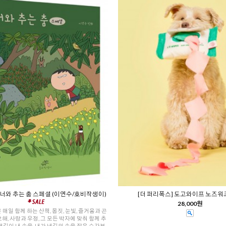
 너와 추는 춤 스페셜 (이연수/호비작생이)
[더 퍼리폭스] 도고와이프 노즈워
28,000원
 매일 함께 하는 산책, 몸짓, 눈빛, 즐거움과 곤
오해, 사랑과 우정, 그 모든 박자에 맞춰 함께 추
냇길이 내 손을, 내가 냇길의 손을 잡은 순간부