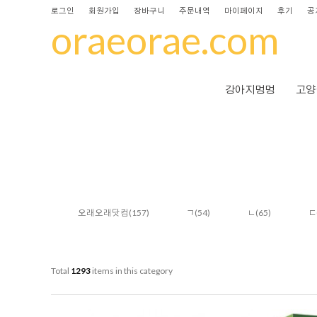
로그인
회원가입
장바구니
주문내역
마이페이지
후기
공
oraeorae.com
강아지멍멍
고양
오래오래닷컴
(157)
ㄱ
(54)
ㄴ
(65)
ㄷ
Total
1293
items in this category