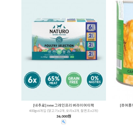
[내추로] new 그레인프리 버라이어티팩
[퓨어폼
400gx6개입 (닭고기x2개, 오리x2개, 칠면조x2개)
36,000원