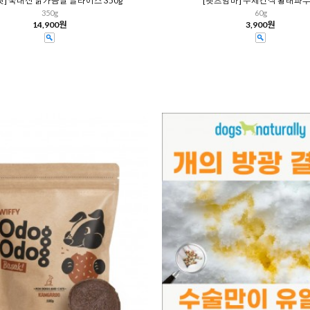
펫] 국내산 닭가슴살 슬라이스 350g
[펫츠맘마] 수제간식 황태파
350g
60g
14,900원
3,900원