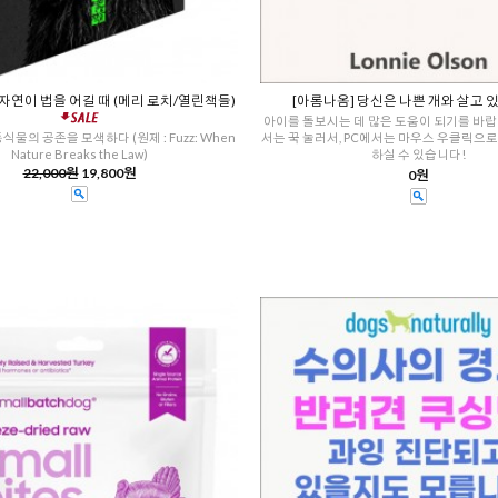
 자연이 법을 어길 때 (메리 로치/열린책들)
[아롬나옴] 당신은 나쁜 개와 살고 
아이를 돌보시는 데 많은 도움이 되기를 바랍
식물의 공존을 모색하다 (원제 : Fuzz: When
서는 꾹 눌러서, PC에서는 마우스 우클릭으
Nature Breaks the Law)
하실 수 있습니다!
22,000원
19,800원
0원