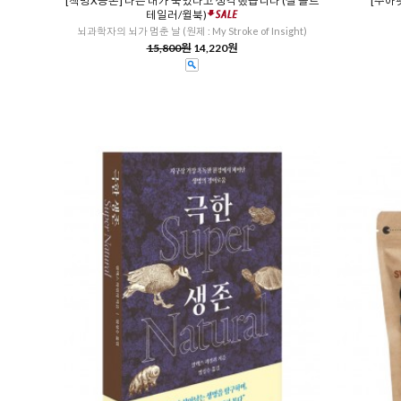
[책방X공존] 나는 내가 죽었다고 생각했습니다 (질 볼트
[주아
테일러/윌북)
뇌과학자의 뇌가 멈춘 날 (원제 : My Stroke of Insight)
15,800원
14,220원