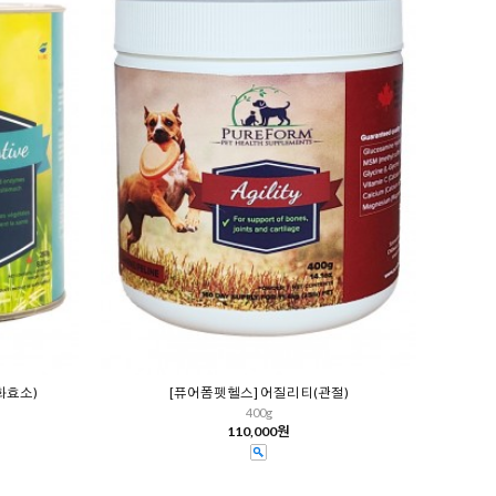
화효소)
[퓨어폼펫헬스] 어질리티(관절)
400g
110,000원