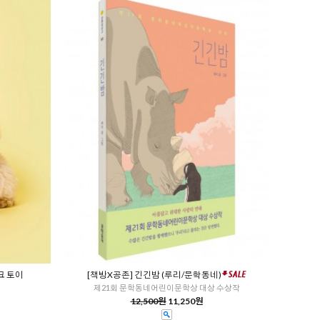
크 토이
[책방X공존] 긴긴밤 (루리/문학동네)
제21회 문학동네어린이문학상 대상 수상작
12,500원
11,250원