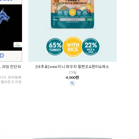
, 과잉 진단되
[내추로] new 미니 파우치 칠면조&현미&채소
150g
니다. 모바일에
4,000원
로 얼마든지 저장