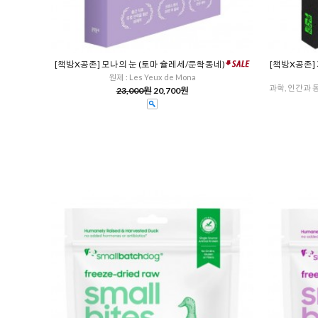
[책방X공존] 모나의 눈 (토마 슐레세/문학동네)
[책방X공존]
원제 : Les Yeux de Mona
과학, 인간과 동
23,000원
20,700원