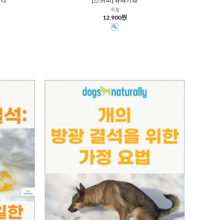
우더
[스위피] 꽈배기츄
40g
12,900원