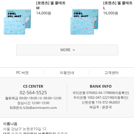
[로렌츠] 젤 쿨매트
[로렌츠] 젤 쿨매트
M
L
14,000원
16,000원
MORE
PC 버전
이용안내
고객센터
CS CENTER
BANK INFO
02-564-5525
국민은행 076902-04-179868(자동확인)
우리은행 1002-047-222190(자동확인)
월화목금 09:00~18:00 /수 09:00~12:00
신한은행 110-372-962603
점심시간 12:00~13:00
예금주 : 윤준국
B2B문의 b2b@aromnaom.com
아롬나옴
서울 강남구 논현로10길 12
대표
윤준국
개인정보 보호책임자
윤준국