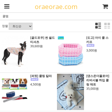
oraeorae.com
쿨템
정렬
[골드포우] 썬 쉴드
[도고] 아이 쿨 스
티셔츠
카프
39,600원
3,000원
[퍼핏] 쿨링 칼라
[댄스온더플로어]
리버서블 하입 쿨
4,500원
링 매트
35,000원