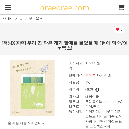
oraeorae.com
브랜드
ㅇ
엣눈북스
0
[책방X공존] 우리 집 작은 개가 할매를 물었을 때 (현아,영숙/엣
눈북스)
소비자가
19,800원
격
판매가격
10
%▼
17,820
원
적립금
1%
배송비
(조건)
원산지
대한민국
제조사
엣눈북스(atnoonbooks)
브랜드
현아,영숙
특이사항
강이지에서 비롯한 에피
소드로 시작된 가족 간의
사랑과 이해의 여정을 담
노출 사철 제본 도서입니다.
은 그림책입니다.