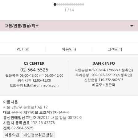
1 / 14
교환/반품/환불/취소
PC 버전
이용안내
고객센터
CS CENTER
BANK INFO
02-564-5525
국민은행 076902-04-179868(자동확인)
우리은행 1002-047-222190(자동확인)
월화목금 09:00~18:00 /수 09:00~12:00
신한은행 110-372-962603
점심시간 12:00~13:00
예금주 : 윤준국
B2B문의 b2b@aromnaom.com
아롬나옴
서울 강남구 논현로10길 12
대표
윤준국
개인정보 보호책임자
윤준국
통신판매업신고번호
제2015-서울 강남-00189호
사업자 등록번호
132-26-43378
전화
02-564-5525
이용약관
개인정보취급방침