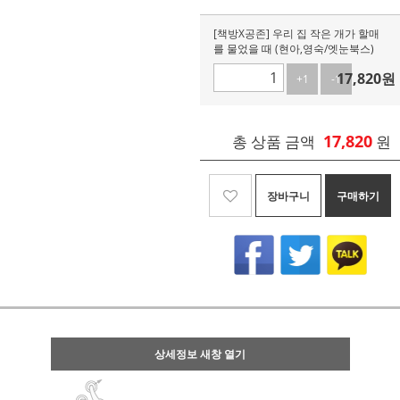
[책방X공존] 우리 집 작은 개가 할매
를 물었을 때 (현아,영숙/엣눈북스)
17,820
원
+1
-1
17,820
총 상품 금액
원
장바구니
구매하기
상세정보 새창 열기