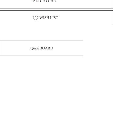
ADD TO CART
WISH LIST
Q&A BOARD