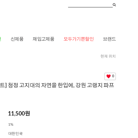
건
신제품
재입고제품
모두가기쁜할인
브랜드
현재 위치
바이트
> [사계바이트] 청정 고지대의 자연을 한입에, 강원 고랭지 파프리카
0
트] 청정 고지대의 자연을 한입에, 강원 고랭지 파프
11,500
원
1%
대한민국