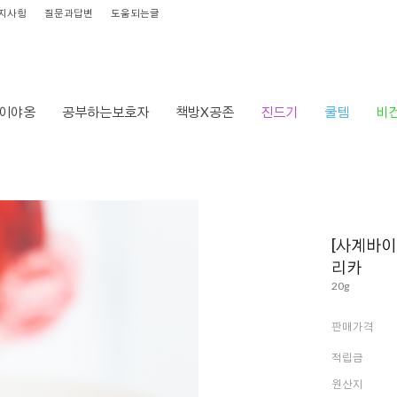
지사항
질문과답변
도움되는글
이야옹
공부하는보호자
책방X공존
진드기
쿨템
비
HOME
>
브랜드
>
ㅅ
>
사계
[사계바이
리카
20g
판매가격
적립금
원산지