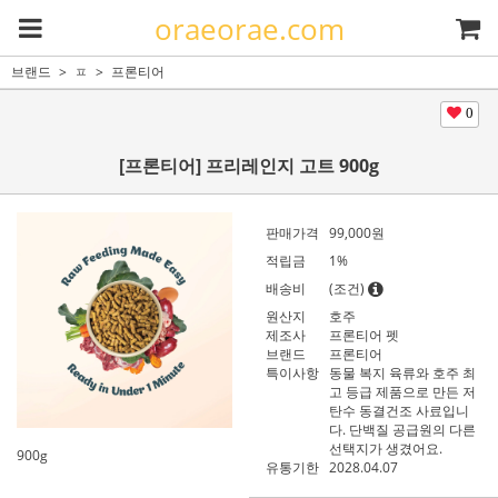
oraeorae.com
브랜드
ㅍ
프론티어
0
[프론티어] 프리레인지 고트 900g
판매가격
99,000
원
적립금
1%
배송비
(조건)
원산지
호주
제조사
프론티어 펫
브랜드
프론티어
특이사항
동물 복지 육류와 호주 최
고 등급 제품으로 만든 저
탄수 동결건조 사료입니
다. 단백질 공급원의 다른
선택지가 생겼어요.
900g
유통기한
2028.04.07