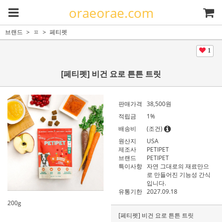
oraeorae.com
브랜드
ㅍ
페티펫
1
[페티펫] 비건 요로 튼튼 트릿
판매가격
38,500
원
적립금
1%
배송비
(조건)
원산지
USA
제조사
PETIPET
브랜드
PETIPET
특이사항
자연 그대로의 재료만으
로 만들어진 기능성 간식
입니다.
유통기한
2027.09.18
200g
[페티펫] 비건 요로 튼튼 트릿