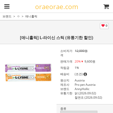
oraeorae.com
브랜드
ㅇ
애니홀릭
0
[애니홀릭] L-라이신 스틱 (유통기한 할인)
소비자가
12,000원
격
판매가격
20
%▼
9,600원
적립금
1%
배송비
(조건)
원산지
Austria
제조사
Pro pet Austria
브랜드
AnnyHollic
유통기한
닭 (2026.09.02)
칠면조 (2026.09.02)
종류