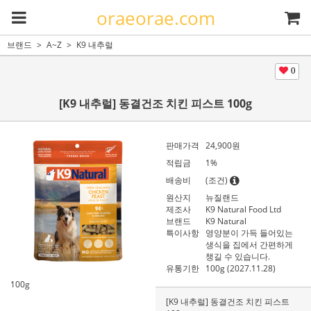
oraeorae.com
브랜드
A~Z
K9 내추럴
0
[K9 내추럴] 동결건조 치킨 피스트 100g
판매가격
24,900
원
적립금
1%
배송비
(조건)
원산지
뉴질랜드
제조사
K9 Natural Food Ltd
브랜드
K9 Natural
특이사항
영양분이 가득 들어있는
생식을 집에서 간편하게
챙길 수 있습니다.
유통기한
100g (2027.11.28)
100g
[K9 내추럴] 동결건조 치킨 피스트