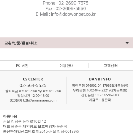
교환/반품/환불/취소
PC 버전
이용안내
고객센터
CS CENTER
BANK INFO
02-564-5525
국민은행 076902-04-179868(자동확인)
우리은행 1002-047-222190(자동확인)
월화목금 09:00~18:00 /수 09:00~12:00
신한은행 110-372-962603
점심시간 12:00~13:00
예금주 : 윤준국
B2B문의 b2b@aromnaom.com
아롬나옴
서울 강남구 논현로10길 12
대표
윤준국
개인정보 보호책임자
윤준국
통신판매업신고번호
제2015-서울 강남-00189호