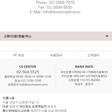
교환/반품/환불/취소
PC 버전
이용안내
고객센터
CS CENTER
BANK INFO
02-564-5525
국민은행 076902-04-179868(자동확인)
우리은행 1002-047-222190(자동확인)
월화목금 09:00~18:00 /수 09:00~12:00
신한은행 110-372-962603
점심시간 12:00~13:00
예금주 : 윤준국
B2B문의 b2b@aromnaom.com
아롬나옴
서울 강남구 논현로10길 12
대표
윤준국
개인정보 보호책임자
윤준국
통신판매업신고번호
제2015-서울 강남-00189호