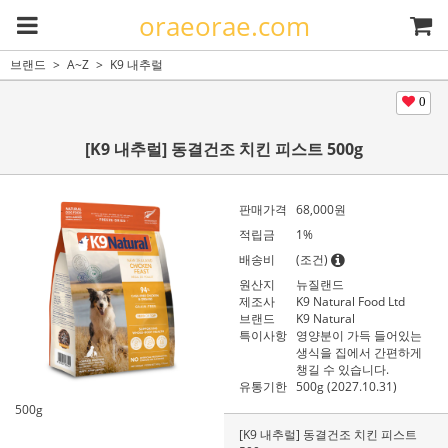
oraeorae.com
브랜드
A~Z
K9 내추럴
0
[K9 내추럴] 동결건조 치킨 피스트 500g
판매가격
68,000
원
적립금
1%
배송비
(조건)
원산지
뉴질랜드
제조사
K9 Natural Food Ltd
브랜드
K9 Natural
특이사항
영양분이 가득 들어있는
생식을 집에서 간편하게
챙길 수 있습니다.
유통기한
500g (2027.10.31)
500g
[K9 내추럴] 동결건조 치킨 피스트