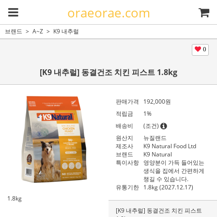
oraeorae.com
브랜드
A~Z
K9 내추럴
0
[K9 내추럴] 동결건조 치킨 피스트 1.8kg
판매가격
192,000
원
적립금
1%
배송비
(조건)
원산지
뉴질랜드
제조사
K9 Natural Food Ltd
브랜드
K9 Natural
특이사항
영양분이 가득 들어있는
생식을 집에서 간편하게
챙길 수 있습니다.
유통기한
1.8kg (2027.12.17)
1.8kg
[K9 내추럴] 동결건조 치킨 피스트