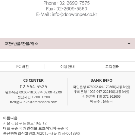
교환/반품/환불/취소
PC 버전
이용안내
고객센터
CS CENTER
BANK INFO
02-564-5525
국민은행 076902-04-179868(자동확인)
우리은행 1002-047-222190(자동확인)
월화목금 09:00~18:00 /수 09:00~12:00
신한은행 110-372-962603
점심시간 12:00~13:00
예금주 : 윤준국
B2B문의 b2b@aromnaom.com
아롬나옴
서울 강남구 논현로10길 12
대표
윤준국
개인정보 보호책임자
윤준국
통신판매업신고번호
제2015-서울 강남-00189호