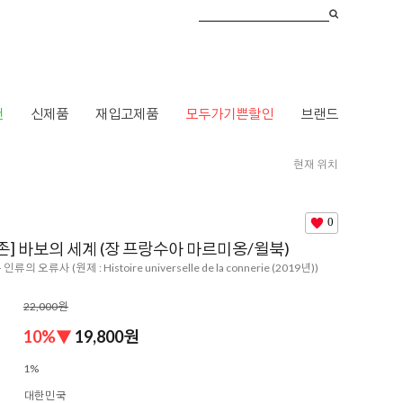
건
신제품
재입고제품
모두가기쁜할인
브랜드
현재 위치
브랜드
>
ㅇ
>
윌북
> [책방X공존] 바보의 세계 (장 프랑수아 마르미옹/윌북)
0
존] 바보의 세계 (장 프랑수아 마르미옹/윌북)
의 오류사 (원제 : Histoire universelle de la connerie (2019년))
22,000원
10
%▼
19,800
원
1%
대한민국