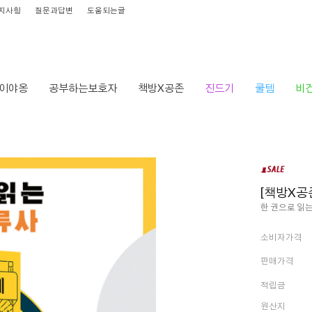
지사항
질문과답변
도움되는글
이야옹
공부하는보호자
책방X공존
진드기
쿨템
비
HOME
>
[책방X공
한 권으로 읽는 인류
소비자가격
판매가격
적립금
원산지