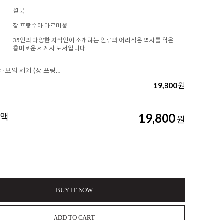
윌북
장 프랑수아 마르미옹
35인의 다양한 지식인이 소개하는 인류의 어리석은 역사를 엮은
흥미로운 세계사 도서입니다.
[책방X공존] 바보의 세계 (장 프랑수아 마르미옹/윌북)
19,800
원
금액
19,800
원
BUY IT NOW
ADD TO CART