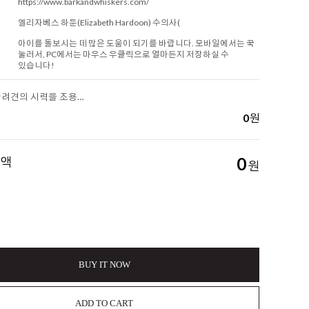
https://www.barkandwhiskers.com/
엘리자베스 하둔(Elizabeth Hardoon) 수의사(
아이를 돌보시는 데 많은 도움이 되기를 바랍니다. 모바일에서는 꾹
눌러서, PC에서는 마우스 우클릭으로 얼마든지 저장하실 수
있습니다!
[아롬나옴] 반려견의 시력을 조용히 앗아가는 침묵의 질환, 진행성 망막 위축증
0
원
금액
0
원
BUY IT NOW
ADD TO CART