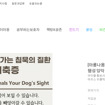
지사항
질문과답변
도움되는글
이야옹
공부하는보호자
책방X공존
진드기
쿨템
비
HOME
>
브랜드
>
오래오래닷컴
> [
[아롬나옴
행성 망막
아이를 돌보시
마우스 우클릭
판매가격
적립금