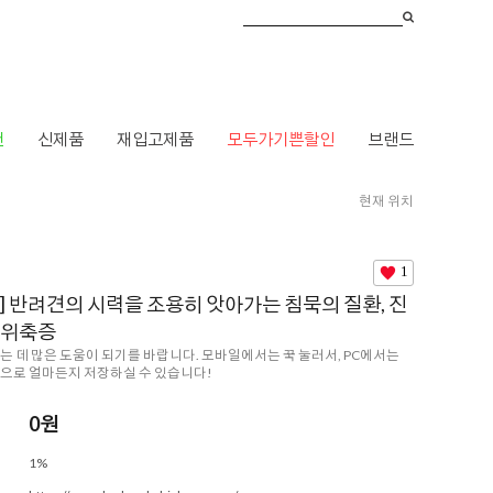
건
신제품
재입고제품
모두가기쁜할인
브랜드
현재 위치
아롬나옴] 반려견의 시력을 조용히 앗아가는 침묵의 질환, 진행성 망막 위축증
1
] 반려견의 시력을 조용히 앗아가는 침묵의 질환, 진
 위축증
는 데 많은 도움이 되기를 바랍니다. 모바일에서는 꾹 눌러서, PC에서는
으로 얼마든지 저장하실 수 있습니다!
0
원
1%