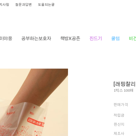
지사항
질문과답변
도움되는글
이야옹
공부하는보호자
책방X공존
진드기
쿨템
비
[래핑찰리
1박스 100매
판매가격
적립금
원산지
제조사