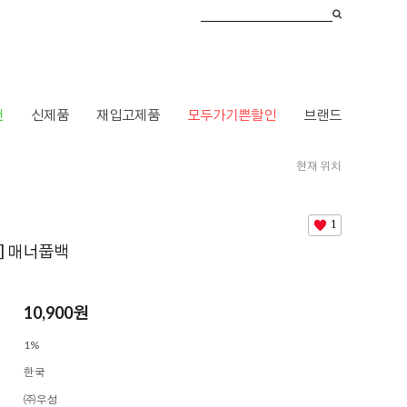
건
신제품
재입고제품
모두가기쁜할인
브랜드
현재 위치
HOME
>
브랜드
>
ㄹ
>
래핑찰리
> [래핑찰리] 매너풉백
1
] 매너풉백
10,900
원
1%
한국
㈜우성