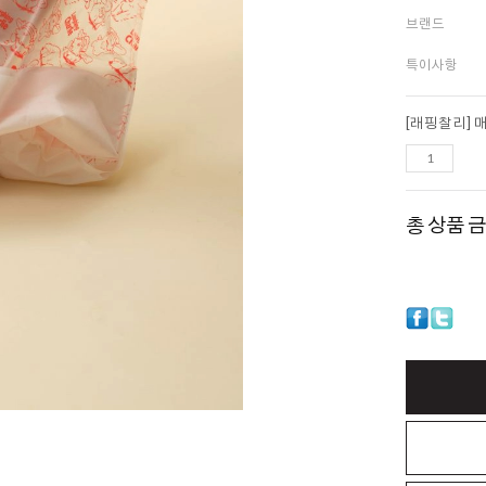
브랜드
특이사항
[래핑찰리] 
총 상품 