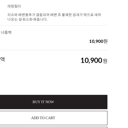
래핑찰리
티슈와 배변봉투가 결합되어 배변 후 불쾌한 냄새가 밖으로 새어
나오는 걸 최소화 해줍니다.
매너풉백
10,900
원
금액
10,900
원
BUY IT NOW
ADD TO CART