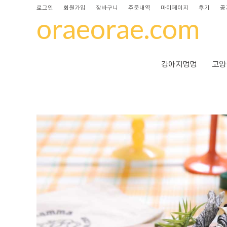
로그인
회원가입
장바구니
주문내역
마이페이지
후기
공
oraeorae.com
강아지멍멍
고양