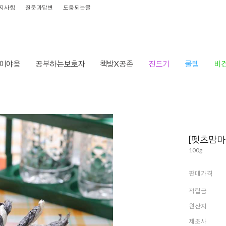
지사항
질문과답변
도움되는글
이야옹
공부하는보호자
책방X공존
진드기
쿨템
비
[펫츠맘마
100g
판매가격
적립금
원산지
제조사