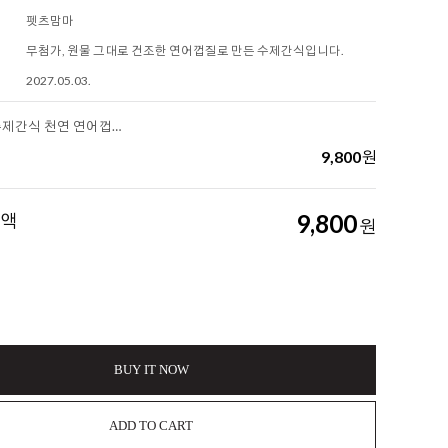
펫츠맘마
무첨가, 원물 그대로 건조한 연어껍질로 만든 수제간식입니다.
2027.05.03.
[펫츠맘마] 수제간식 천연 연어껍질 스틱
9,800
원
금액
9,800
원
BUY IT NOW
ADD TO CART