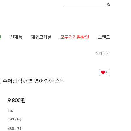
건
신제품
재입고제품
모두가기쁜할인
브랜드
현재 위치
HOME
>
브랜드
>
ㅍ
>
펫츠맘마
> [펫츠맘마] 수제간식 천연 연어껍질 스틱
0
] 수제간식 천연 연어껍질 스틱
9,800
원
1%
대한민국
펫츠맘마