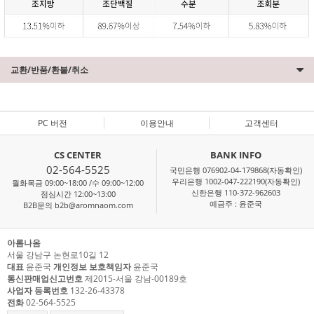
교환/반품/환불/취소
PC 버전
이용안내
고객센터
CS CENTER
BANK INFO
02-564-5525
국민은행 076902-04-179868(자동확인)
우리은행 1002-047-222190(자동확인)
월화목금 09:00~18:00 /수 09:00~12:00
신한은행 110-372-962603
점심시간 12:00~13:00
예금주 : 윤준국
B2B문의 b2b@aromnaom.com
아롬나옴
서울 강남구 논현로10길 12
대표
윤준국
개인정보 보호책임자
윤준국
통신판매업신고번호
제2015-서울 강남-00189호
사업자 등록번호
132-26-43378
전화
02-564-5525