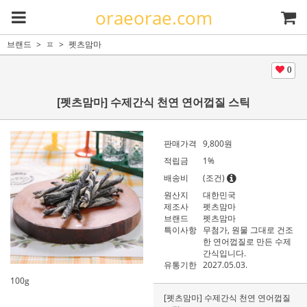
oraeorae.com
브랜드
ㅍ
펫츠맘마
0
[펫츠맘마] 수제간식 천연 연어껍질 스틱
판매가격
9,800
원
적립금
1%
배송비
(조건)
원산지
대한민국
제조사
펫츠맘마
브랜드
펫츠맘마
특이사항
무첨가, 원물 그대로 건조
한 연어껍질로 만든 수제
간식입니다.
유통기한
2027.05.03.
100g
[펫츠맘마] 수제간식 천연 연어껍질