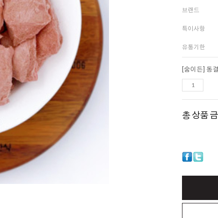
브랜드
특이사항
유통기한
[숨이든] 동
총 상품 