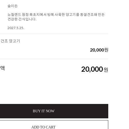
숨이든
뉴질랜드 청정 목초지에서 방목 사육한 양고기를 동결건조해 만든
건강한 간식입니다.
2027.5.25.
결건조 양고기
20,000
원
금액
20,000
원
BUY IT NOW
ADD TO CART