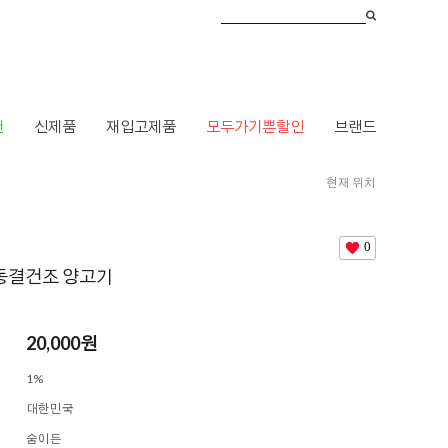
건
신제품
재입고제품
모두가기쁜할인
브랜드
현재 위치
HOME
>
브랜드
>
ㅅ
>
숨이든
> [숨이든] 동결건조 양고기
0
 동결건조 양고기
20,000
원
1%
대한민국
숨이든