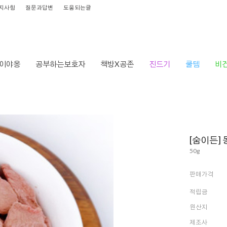
지사항
질문과답변
도움되는글
이야옹
공부하는보호자
책방X공존
진드기
쿨템
비
[숨이든]
50g
판매가격
적립금
원산지
제조사