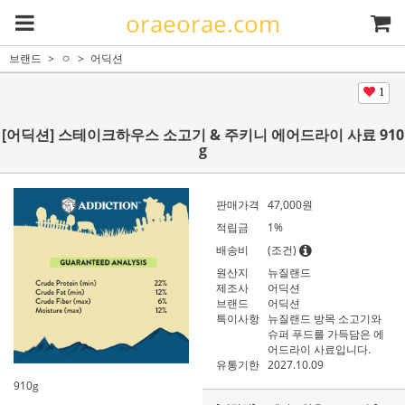
oraeorae.com
브랜드
ㅇ
어딕션
1
[어딕션] 스테이크하우스 소고기 & 주키니 에어드라이 사료 910
g
판매가격
47,000
원
적립금
1%
배송비
(조건)
원산지
뉴질랜드
제조사
어딕션
브랜드
어딕션
특이사항
뉴질랜드 방목 소고기와
슈퍼 푸드를 가득담은 에
어드라이 사료입니다.
유통기한
2027.10.09
910g