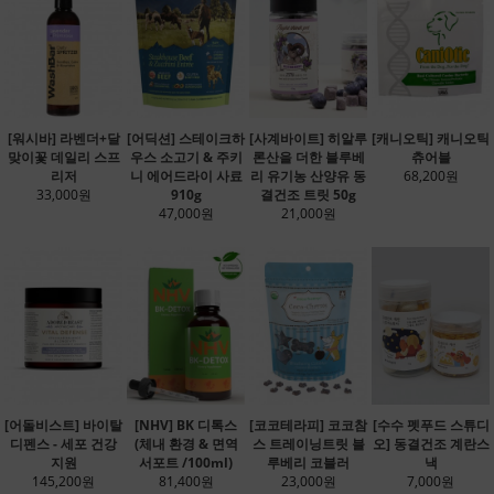
[워시바] 라벤더+달
[어딕션] 스테이크하
[사계바이트] 히알루
[캐니오틱] 캐니오틱
맞이꽃 데일리 스프
우스 소고기 & 주키
론산을 더한 블루베
츄어블
리저
니 에어드라이 사료
리 유기농 산양유 동
68,200원
33,000원
910g
결건조 트릿 50g
47,000원
21,000원
[어돌비스트] 바이탈
[NHV] BK 디톡스
[코코테라피] 코코참
[수수 펫푸드 스튜디
디펜스 - 세포 건강
(체내 환경 & 면역
스 트레이닝트릿 블
오] 동결건조 계란스
지원
서포트 /100ml)
루베리 코블러
낵
145,200원
81,400원
23,000원
7,000원