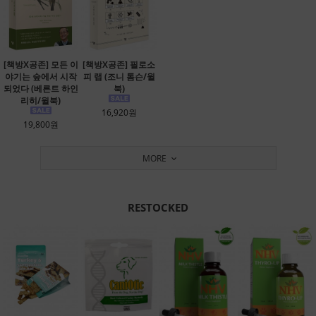
[책방X공존] 모든 이
[책방X공존] 필로소
야기는 숲에서 시작
피 랩 (조니 톰슨/윌
되었다 (베른트 하인
북)
리히/윌북)
16,920원
19,800원
MORE
RESTOCKED