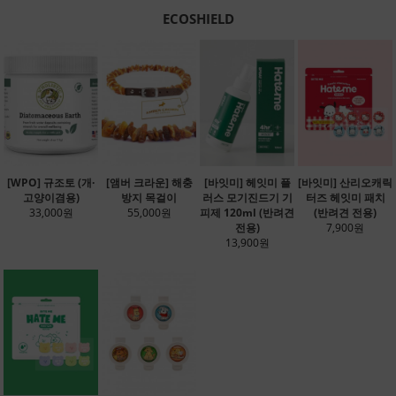
ECOSHIELD
[WPO] 규조토 (개·
[앰버 크라운] 해충
[바잇미] 헤잇미 플
[바잇미] 산리오캐릭
고양이겸용)
방지 목걸이
러스 모기진드기 기
터즈 헤잇미 패치
33,000원
55,000원
피제 120ml (반려견
(반려견 전용)
전용)
7,900원
13,900원