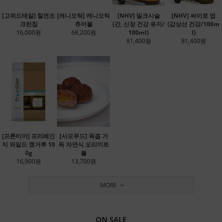
[고위드테일] 칠면조
[캐니오틱] 캐니오틱
[NHV] 밀크시슬
[NHV] 싸이로 업
크런칩
츄어블
(간, 신장 건강 유지/
(갑상선 건강/100m
16,000원
68,200원
100ml)
l)
81,400원
81,400원
[프론티어] 프리레인
[사모푸드] 육즙 가
지 와일드 캥거루 10
득 자연식 오리미트
0g
볼
16,900원
13,700원
MORE
ON SALE