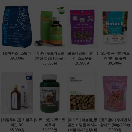
[퓨어럭스] 스텔라
[NHV] 수프라글랜
[로드제임슨] 베리베
[스맥] 독 디하이드
39,000원
(부신 건강/100ml)
리 스노우볼
레이티드 볼락
83,600원
20,900원
30,500원
[히알루티딘] 히알루
[이뮤노벳] 이뮤노벳
[리프릿] 리뉴얼_동
[펫츠맘마] 수제간식
티딘 DC
파우더
결건조 밀웜 레시피
황태포 (80g/200g)
65,000원
62,900원
(저알러지/신장/췌
7,900원