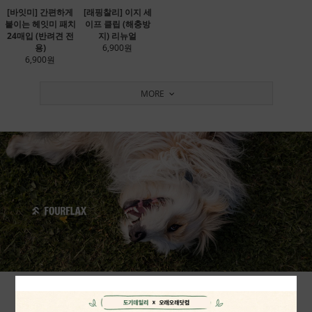
[바잇미] 간편하게
[래핑찰리] 이지 세
붙이는 헤잇미 패치
이프 클립 (해충방
24매입 (반려견 전
지) 리뉴얼
용)
6,900원
6,900원
MORE
VEGAN