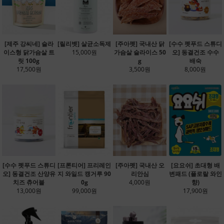
[제주 강씨네] 슬라
[릴리벳] 살균소독제
[주아펫] 국내산 닭
[수수 펫푸드 스튜디
이스형 닭가슴살 트
15,000원
가슴살 슬라이스 50
오] 동결건조 수수
릿 100g
g
배숙
17,500원
3,500원
8,000원
[수수 펫푸드 스튜디
[프론티어] 프리레인
[주아펫] 국내산 오
[요요쉬] 초대형 배
오] 동결건조 산양유
지 와일드 캥거루 90
리안심
변패드 (플로랄 와인
치즈 츄어블
0g
4,000원
향)
13,000원
99,000원
17,900원