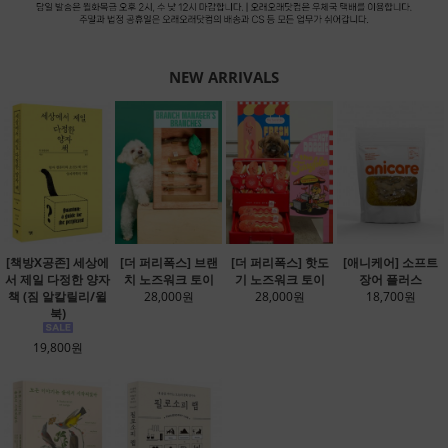
NEW ARRIVALS
[책방X공존] 세상에
[더 퍼리폭스] 브랜
[더 퍼리폭스] 핫도
[애니케어] 소프트
서 제일 다정한 양자
치 노즈워크 토이
기 노즈워크 토이
장어 플러스
책 (짐 알칼릴리/윌
28,000원
28,000원
18,700원
북)
19,800원