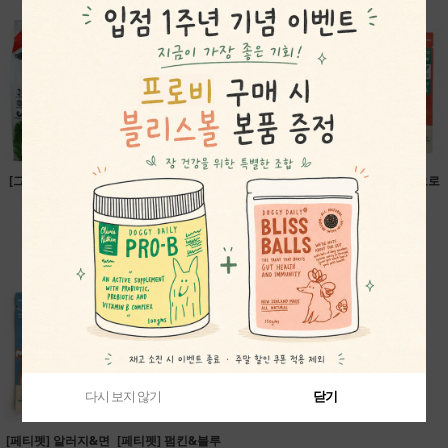
[그랜마 루시] 마카
[게더] 앤드레스 밸
[브이-플래닛] 비건
[페티펫] 비건 요로
나 프리믹스
리 비건 레시피 (유
독 푸드 미니바이트
튼튼 트릿
68,200원
통기한 할인)
2.04kg
38,500원
39,900원
58,400원
다시 보지 않기
다시 보지 않기
다시 보지 않기
닫기
닫기
닫기
[페티펫] 알러지&면
[페티펫] 펌킨&블루