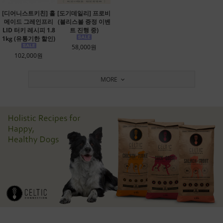
[디어니스트키친] 홀
[도기데일리] 프로비
메이드 그레인프리
(블리스볼 증정 이벤
LID 터키 레시피 1.8
트 진행 중)
1kg (유통기한 할인)
58,000원
102,000원
MORE