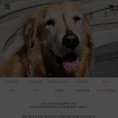
oraeorae.com
강아지멍멍
고양이야옹
공부하는보호자
책방X공존
진드기
쿨템
비건
신제품
재입고제품
모두가기쁜할인