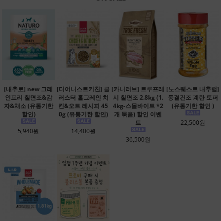
[내추로] new 그레
[디어니스트키친] 클
[카니러브] 트루프레
[노스웨스트 내추럴]
인프리 칠면조&감
러스터 홀그레인 치
시 칠면조 2.8kg (1.
동결건조 계란 토퍼
자&채소 (유통기한
킨&오트 레시피 45
4kg-스몰바이트 *2
(유통기한 할인 )
할인)
0g (유통기한 할인)
개 묶음) 할인 이벤
트
22,500원
5,940원
14,400원
36,500원