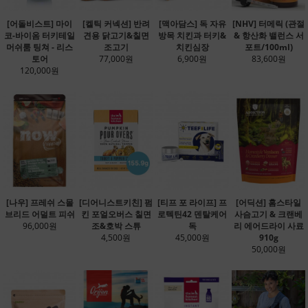
[어돌비스트] 마이
[켈틱 커넥션] 반려
[맥아담스] 독 자유
[NHV] 터메릭 (관절
코-바이옴 터키테일
견용 닭고기&칠면
방목 치킨과 터키&
& 항산화 밸런스 서
머쉬룸 팅쳐 - 리스
조고기
치킨심장
포트/100ml)
토어
77,000원
6,900원
83,600원
120,000원
[나우] 프레쉬 스몰
[디어니스트키친] 펌
[티프 포 라이프] 프
[어딕션] 홈스타일
브리드 어덜트 피쉬
킨 포얼오버스 칠면
로텍틴42 덴탈케어
사슴고기 & 크랜베
96,000원
조&호박 스튜
독
리 에어드라이 사료
4,500원
45,000원
910g
50,000원