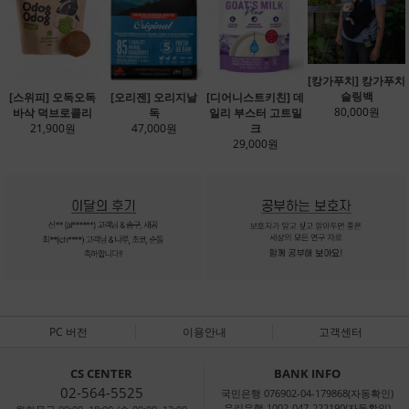
[캉가푸치] 캉가푸치
슬링백
[스위피] 오독오독
[오리젠] 오리지날
[디어니스트키친] 데
80,000원
바삭 덕브로콜리
독
일리 부스터 고트밀
21,900원
47,000원
크
29,000원
PC 버전
이용안내
고객센터
CS CENTER
BANK INFO
02-564-5525
국민은행 076902-04-179868(자동확인)
우리은행 1002-047-222190(자동확인)