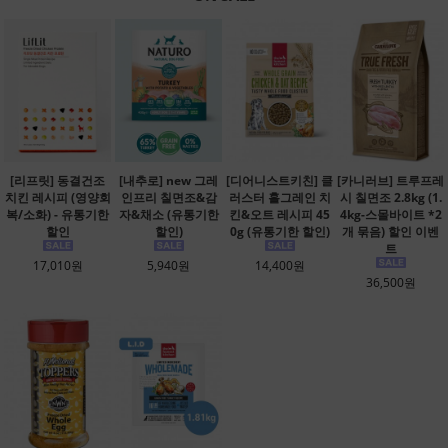
[리프릿] 동결건조
[내추로] new 그레
[디어니스트키친] 클
[카니러브] 트루프레
치킨 레시피 (영양회
인프리 칠면조&감
러스터 홀그레인 치
시 칠면조 2.8kg (1.
복/소화) - 유통기한
자&채소 (유통기한
킨&오트 레시피 45
4kg-스몰바이트 *2
할인
할인)
0g (유통기한 할인)
개 묶음) 할인 이벤
트
17,010원
5,940원
14,400원
36,500원