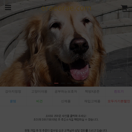
oraeorae.com
강아지멍멍
고양이야옹
공부하는보호자
책방X공존
진드기
쿨템
비건
신제품
재입고제품
모두가기쁜할인