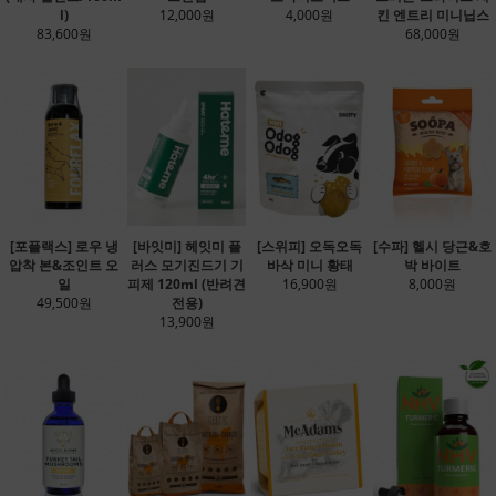
l)
12,000원
4,000원
킨 엔트리 미니닙스
83,600원
68,000원
[포플랙스] 로우 냉
[바잇미] 헤잇미 플
[스위피] 오독오독
[수파] 헬시 당근&호
압착 본&조인트 오
러스 모기진드기 기
바삭 미니 황태
박 바이트
일
피제 120ml (반려견
16,900원
8,000원
49,500원
전용)
13,900원