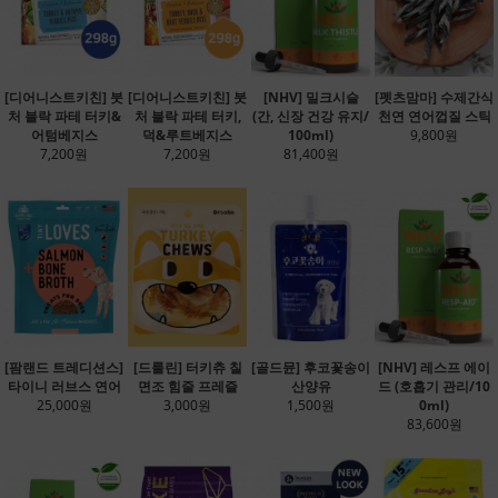
[디어니스트키친] 붓
[디어니스트키친] 붓
[NHV] 밀크시슬
[펫츠맘마] 수제간식
처 블락 파테 터키&
처 블락 파테 터키,
(간, 신장 건강 유지/
천연 연어껍질 스틱
어텀베지스
덕&루트베지스
100ml)
9,800원
7,200원
7,200원
81,400원
[팜랜드 트레디션스]
[드룰린] 터키츄 칠
[골드뮨] 후코꽃송이
[NHV] 레스프 에이
타이니 러브스 연어
면조 힘줄 프레즐
산양유
드 (호흡기 관리/10
25,000원
3,000원
1,500원
0ml)
83,600원