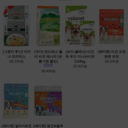
[그랜마 루시] 마카
[게더] 앤드레스 밸
[브이-플래닛] 비건
[페티펫] 비건 요로
나 프리믹스
리 비건 레시피 (유
독 푸드 미니바이트
튼튼 트릿
68,200원
통기한 할인)
2.04kg
38,500원
39,900원
58,400원
[페티펫] 알러지&면
[페티펫] 펌킨&블루