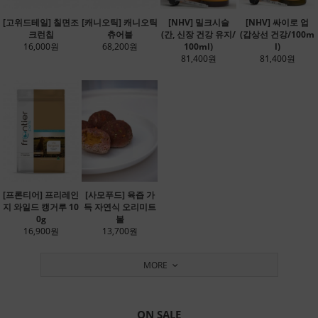
[고위드테일] 칠면조
[캐니오틱] 캐니오틱
[NHV] 밀크시슬
[NHV] 싸이로 업
크런칩
츄어블
(간, 신장 건강 유지/
(갑상선 건강/100m
16,000원
68,200원
100ml)
l)
81,400원
81,400원
[프론티어] 프리레인
[사모푸드] 육즙 가
지 와일드 캥거루 10
득 자연식 오리미트
0g
볼
16,900원
13,700원
MORE
ON SALE