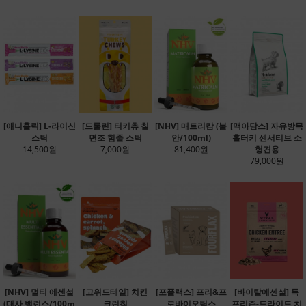
[애니홀릭] L-라이신
[드룰린] 터키츄 칠
[NHV] 매트리캄 (불
[맥아담스] 자유방목
스틱
면조 힘줄 스틱
안/100ml)
홀터키 센서티브 소
14,500원
7,000원
81,400원
형견용
79,000원
[NHV] 멀티 에센셜
[고위드테일] 치킨
[포플랙스] 프리&프
[바이탈에센셜] 독
(대사 밸런스/100m
크런칩
로바이오틱스
프리즌-드라이드 치