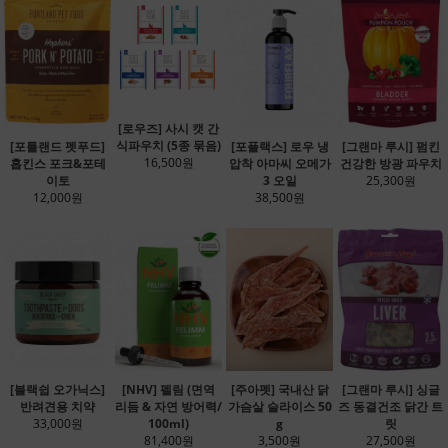
[로우즈] 사시 캣 간
식파우치 (5종 묶음)
[포틀랜드 펫푸드]
[포플랙스] 로우 냉
[그랜마 루시] 펌킨
16,500원
홉킨스 포크&포테
압착 아마씨 오메가
건강한 방광 파우치
이토
3 오일
25,300원
12,000원
38,500원
[블랙쉽 오가닉스]
[NHV] 펠림 (면역
[주아펫] 국내산 닭
[그랜마 루시] 싱글
반려견용 치약
리듬 & 자연 방어력/
가슴살 슬라이스 50
즈 동결건조 닭간 트
33,000원
100ml)
g
릿
81,400원
3,500원
27,500원