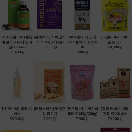
[NHV] 멜리트 (혈당
[퓨어럭스] 사이언스
[I&G메딕스] 오메
[그랜마 루시] 아티
밸런스 & 대사 컨디
91 1.8kg (리뉴얼)
가-3 플렉스 소프트
즌 닭고기
션/100ml)
39,000원
츄
69,300원
81,400원
2,800원
[벳 오가닉] 에코 이
[테일스키친] 햇연근
[펫츠맘마] 수제간식
[켈틱 커넥션] 반려
어스
칩 닭고기
황태포 (80g/200g)
견용 연어&송어
38,000원
9,000원
7,900원
79,200원