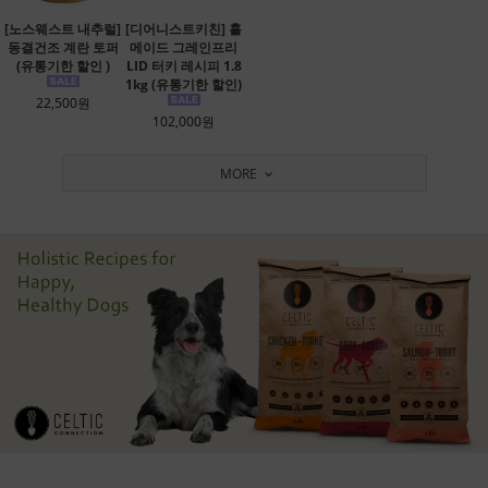
[노스웨스트 내추럴]
[디어니스트키친] 홀
동결건조 계란 토퍼
메이드 그레인프리
(유통기한 할인 )
LID 터키 레시피 1.8
1kg (유통기한 할인)
22,500원
102,000원
MORE