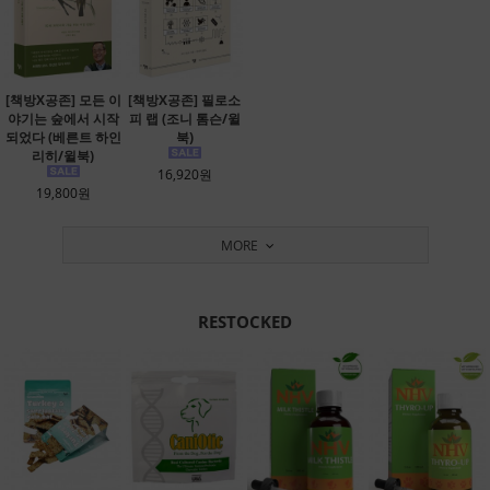
[책방X공존] 모든 이
[책방X공존] 필로소
야기는 숲에서 시작
피 랩 (조니 톰슨/윌
되었다 (베른트 하인
북)
리히/윌북)
16,920원
19,800원
MORE
RESTOCKED