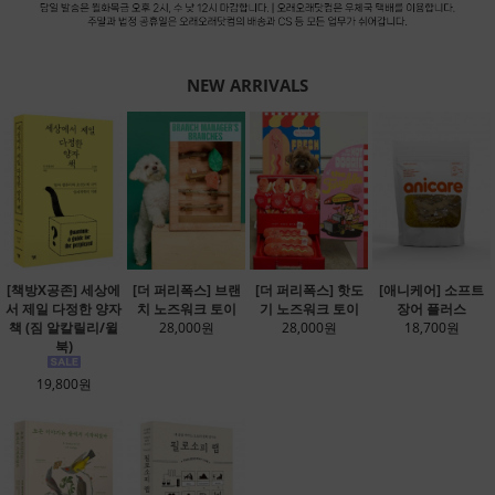
NEW ARRIVALS
[책방X공존] 세상에
[더 퍼리폭스] 브랜
[더 퍼리폭스] 핫도
[애니케어] 소프트
서 제일 다정한 양자
치 노즈워크 토이
기 노즈워크 토이
장어 플러스
책 (짐 알칼릴리/윌
28,000원
28,000원
18,700원
북)
19,800원