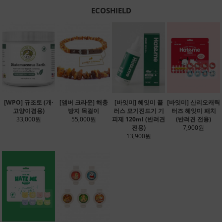
ECOSHIELD
[WPO] 규조토 (개·
[앰버 크라운] 해충
[바잇미] 헤잇미 플
[바잇미] 산리오캐릭
고양이겸용)
방지 목걸이
러스 모기진드기 기
터즈 헤잇미 패치
33,000원
55,000원
피제 120ml (반려견
(반려견 전용)
전용)
7,900원
13,900원