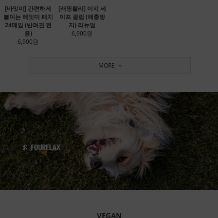
[바잇미] 간편하게
[래핑찰리] 이지 세
붙이는 헤잇미 패치
이프 클립 (해충방
24매입 (반려견 전
지) 리뉴얼
용)
6,900원
6,900원
MORE
VEGAN