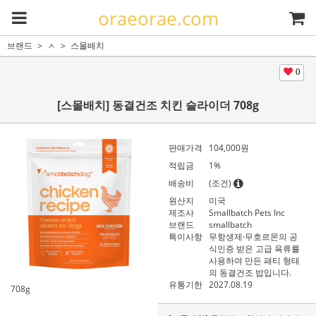
oraeorae.com
브랜드
ㅅ
스몰배치
0
[스몰배치] 동결건조 치킨 슬라이더 708g
판매가격
104,000
원
적립금
1%
배송비
(조건)
원산지
미국
제조사
Smallbatch Pets Inc
브랜드
smallbatch
특이사항
무항생제·무호르몬의 공
식인증 받은 고급 육류를
사용하여 만든 패티 형태
의 동결건조 밥입니다.
유통기한
2027.08.19
708g