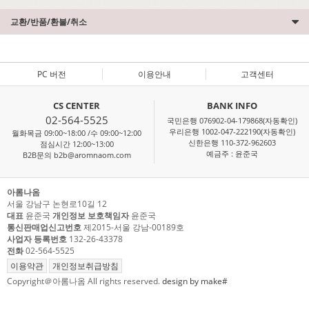
교환/반품/환불/취소
PC 버전
이용안내
고객센터
CS CENTER
BANK INFO
02-564-5525
국민은행 076902-04-179868(자동확인)
우리은행 1002-047-222190(자동확인)
월화목금 09:00~18:00 /수 09:00~12:00
신한은행 110-372-962603
점심시간 12:00~13:00
예금주 : 윤준국
B2B문의 b2b@aromnaom.com
아롬나옴
서울 강남구 논현로10길 12
대표
윤준국
개인정보 보호책임자
윤준국
통신판매업신고번호
제2015-서울 강남-00189호
사업자 등록번호
132-26-43378
전화
02-564-5525
이용약관
개인정보취급방침
Copyright＠아롬나옴 All rights reserved.
design by make#