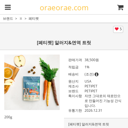
oraeorae.com
브랜드
ㅍ
페티펫
5
[페티펫] 알러지&면역 트릿
판매가격
38,500
원
적립금
1%
배송비
(조건)
원산지
USA
제조사
PETIPET
브랜드
PETIPET
특이사항
자연 그대로의 재료만으
로 만들어진 기능성 간식
입니다.
유통기한
2026.12.31
200g
[페티펫] 알러지&면역 트릿