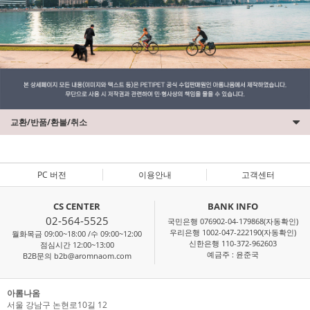
교환/반품/환불/취소
PC 버전
이용안내
고객센터
CS CENTER
BANK INFO
02-564-5525
국민은행 076902-04-179868(자동확인)
우리은행 1002-047-222190(자동확인)
월화목금 09:00~18:00 /수 09:00~12:00
신한은행 110-372-962603
점심시간 12:00~13:00
예금주 : 윤준국
B2B문의 b2b@aromnaom.com
아롬나옴
서울 강남구 논현로10길 12