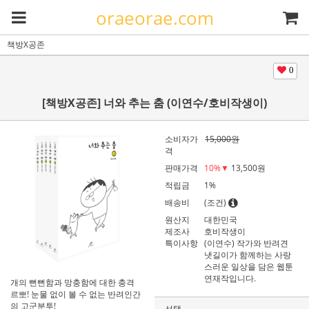
oraeorae.com
책방X공존
0
[책방X공존] 너와 추는 춤 (이연수/호비작생이)
소비자가
15,000원
격
판매가격
10
%▼
13,500원
적립금
1%
배송비
(조건)
원산지
대한민국
제조사
호비작생이
특이사항
(이연수) 작가와 반려견
냇길이가 함께하는 사랑
스러운 일상을 담은 웹툰
연재작입니다.
개의 뻔뻔함과 망충함에 대한 충격
르뽀! 눈물 없이 볼 수 없는 반려인간
의 고군분투!
선택