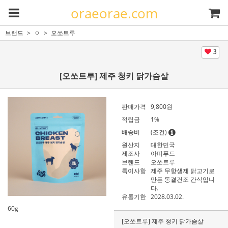
oraeorae.com
브랜드
ㅇ
오쏘트루
3
[오쏘트루] 제주 청키 닭가슴살
판매가격
9,800
원
적립금
1%
배송비
(조건)
원산지
대한민국
제조사
아띠푸드
브랜드
오쏘트루
특이사항
제주 무항생제 닭고기로
만든 동결건조 간식입니
다.
유통기한
2028.03.02.
60g
[오쏘트루] 제주 청키 닭가슴살