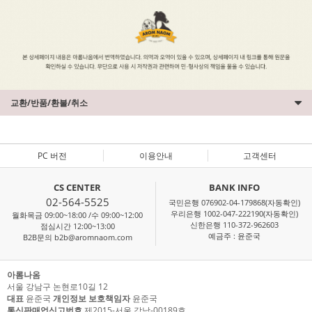
교환/반품/환불/취소
PC 버전
이용안내
고객센터
CS CENTER
BANK INFO
02-564-5525
국민은행 076902-04-179868(자동확인)
우리은행 1002-047-222190(자동확인)
월화목금 09:00~18:00 /수 09:00~12:00
신한은행 110-372-962603
점심시간 12:00~13:00
예금주 : 윤준국
B2B문의 b2b@aromnaom.com
아롬나옴
서울 강남구 논현로10길 12
대표
윤준국
개인정보 보호책임자
윤준국
통신판매업신고번호
제2015-서울 강남-00189호