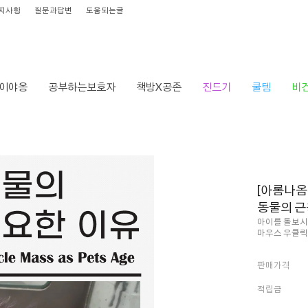
지사항
질문과답변
도움되는글
이야옹
공부하는보호자
책방X공존
진드기
쿨템
비
HOME
>
브랜드
>
오래오래닷컴
> [아롬나옴] 노령 반려
[아롬나옴
동물의 근
아이를 돌보시
마우스 우클릭
판매가격
적립금