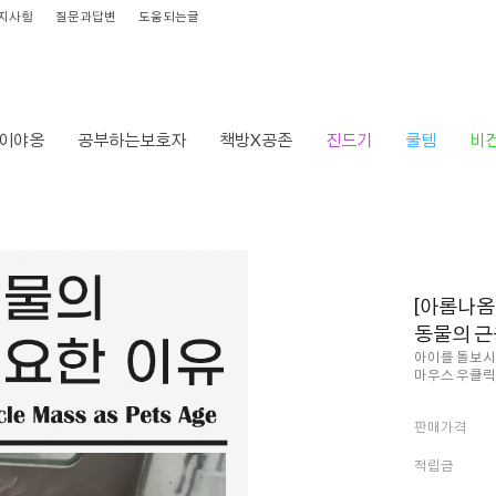
지사항
질문과답변
도움되는글
이야옹
공부하는보호자
책방X공존
진드기
쿨템
비
HOME
>
브랜드
>
오래오래닷컴
> [아롬나옴] 노령 반려
[아롬나옴
동물의 근
아이를 돌보시
마우스 우클릭
판매가격
적립금