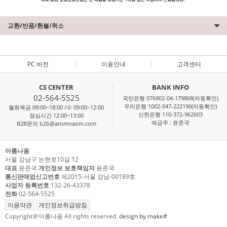
교환/반품/환불/취소
PC 버전
이용안내
고객센터
CS CENTER
BANK INFO
02-564-5525
국민은행 076902-04-179868(자동확인)
우리은행 1002-047-222190(자동확인)
월화목금 09:00~18:00 /수 09:00~12:00
신한은행 110-372-962603
점심시간 12:00~13:00
예금주 : 윤준국
B2B문의 b2b@aromnaom.com
아롬나옴
서울 강남구 논현로10길 12
대표
윤준국
개인정보 보호책임자
윤준국
통신판매업신고번호
제2015-서울 강남-00189호
사업자 등록번호
132-26-43378
전화
02-564-5525
이용약관
개인정보취급방침
Copyright＠아롬나옴 All rights reserved.
design by make#