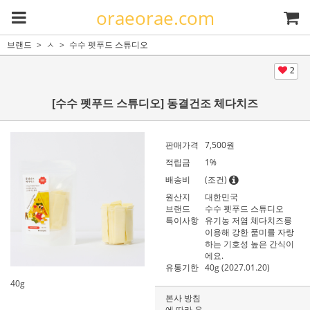
oraeorae.com
브랜드
ㅅ
수수 펫푸드 스튜디오
2
[수수 펫푸드 스튜디오] 동결건조 체다치즈
판매가격
7,500원
적립금
1%
배송비
(조건)
원산지
대한민국
브랜드
수수 펫푸드 스튜디오
특이사항
유기농 저염 체다치즈릉
이용해 강한 품미를 자랑
하는 기호성 높은 간식이
에요.
유통기한
40g (2027.01.20)
40g
본사 방침
에 따라 유