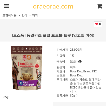
oraeorae.com
고양이야옹
간식
돼지
0
[보스독] 동결건조 포크 프로볼 트릿 (입고일 미정)
판매가격
21,900
원
적립금
1%
배송비
(조건)
원산지
미국
제조사
Boss Dog Brand INC
브랜드
Boss Dog
특이사항
스포어 기술로 열과 위산
을 견디는 생존력을 가진
BC30 유산균이 들어있습
니다.
유통기한
85g ()
85g