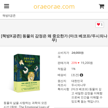
oraeorae.com
책방X공존
1
[책방X공존] 동물의 감정은 왜 중요한가 (마크 베코프/두시의나
무)
소비자가
24,000원
격
판매가격
20
%▼
19,200
원
적립금
1%
배송비
(조건)
원산지
대한민국
제조사
두시의나무
특이사항
(마크 베코프) 동물의 깊
고 세밀한 감정을 이해함
으로써 인간을 이해할 수
있도록 돕는 책입니다.
동물의 삶을 사랑하는 과학의 모든
시선 (원제 : The Emotional Lives of