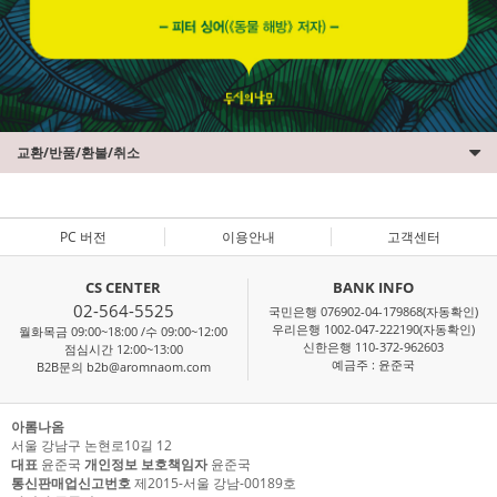
교환/반품/환불/취소
PC 버전
이용안내
고객센터
CS CENTER
BANK INFO
02-564-5525
국민은행 076902-04-179868(자동확인)
우리은행 1002-047-222190(자동확인)
월화목금 09:00~18:00 /수 09:00~12:00
신한은행 110-372-962603
점심시간 12:00~13:00
예금주 : 윤준국
B2B문의 b2b@aromnaom.com
아롬나옴
서울 강남구 논현로10길 12
대표
윤준국
개인정보 보호책임자
윤준국
통신판매업신고번호
제2015-서울 강남-00189호