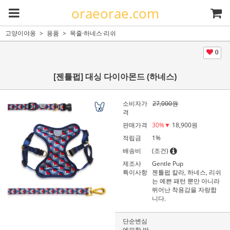
oraeorae.com
고양이야옹
용품
목줄·하네스·리쉬
0
[젠틀펍] 대싱 다이아몬드 (하네스)
소비자가
27,000원
격
판매가격
30
%▼
18,900원
적립금
1%
배송비
(조건)
제조사
Gentle Pup
특이사항
젠틀펍 칼라, 하네스, 리쉬
는 예쁜 패턴 뿐만 아니라
뛰어난 착용감을 자랑합
니다.
단순변심
에의한 반