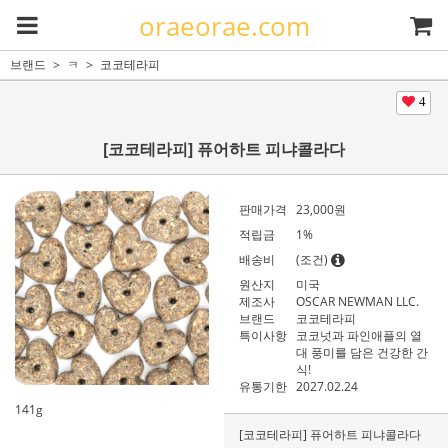
oraeorae.com
브랜드
ㅋ
코코테라피
4
[코코테라피] 퓨어하트 피냐콜라다
판매가격
23,000
원
적립금
1%
배송비
(조건)
원산지
미국
제조사
OSCAR NEWMAN LLC.
브랜드
코코테라피
특이사항
코코넛과 파인애플의 열
대 풍미를 담은 건강한 간
식!
유통기한
2027.02.24
141g
[코코테라피] 퓨어하트 피냐콜라다