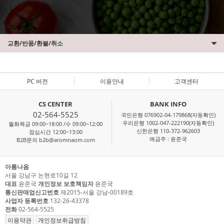
교환/반품/환불/취소
PC 버전
이용안내
고객센터
CS CENTER
BANK INFO
02-564-5525
국민은행 076902-04-179868(자동확인)
우리은행 1002-047-222190(자동확인)
월화목금 09:00~18:00 /수 09:00~12:00
신한은행 110-372-962603
점심시간 12:00~13:00
예금주 : 윤준국
B2B문의 b2b@aromnaom.com
아롬나옴
서울 강남구 논현로10길 12
대표
윤준국
개인정보 보호책임자
윤준국
통신판매업신고번호
제2015-서울 강남-00189호
사업자 등록번호
132-26-43378
전화
02-564-5525
이용약관
개인정보취급방침