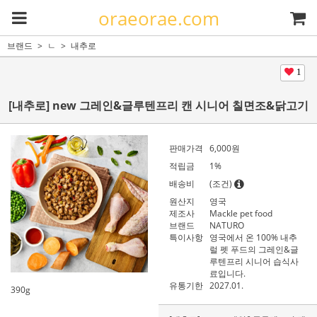
oraeorae.com
브랜드
ㄴ
내추로
1
[내추로] new 그레인&글루텐프리 캔 시니어 칠면조&닭고기
판매가격
6,000
원
적립금
1%
배송비
(조건)
원산지
영국
제조사
Mackle pet food
브랜드
NATURO
특이사항
영국에서 온 100% 내추
럴 펫 푸드의 그레인&글
루텐프리 시니어 습식사
료입니다.
유통기한
2027.01.
390g