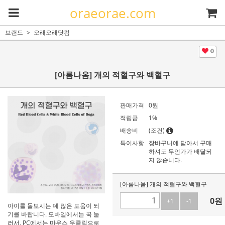
oraeorae.com
브랜드
오래오래닷컴
0
[아롬나옴] 개의 적혈구와 백혈구
판매가격
0
원
적립금
1%
배송비
(조건)
특이사항
장바구니에 담아서 구매
하셔도 무언가가 배달되
지 않습니다.
[아롬나옴] 개의 적혈구와 백혈구
0
원
+1
-1
아이를 돌보시는 데 많은 도움이 되
기를 바랍니다. 모바일에서는 꾹 눌
러서, PC에서는 마우스 우클릭으로