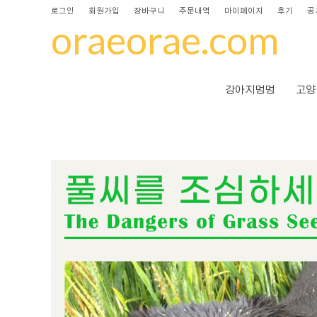
로그인
회원가입
장바구니
주문내역
마이페이지
후기
공
oraeorae.com
강아지멍멍
고양