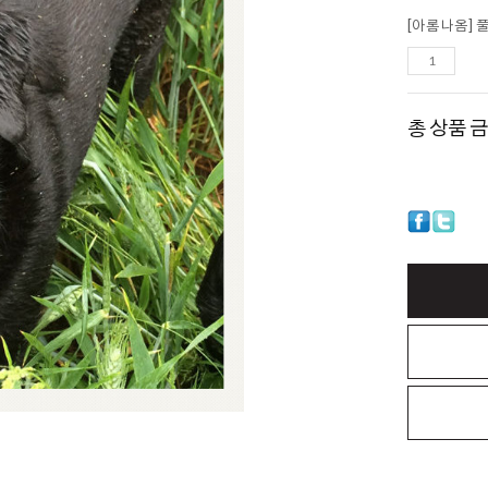
[아롬나옴] 
총 상품 