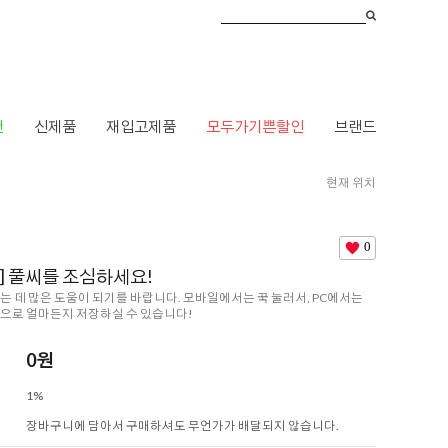
건
신제품
재입고제품
모두가기쁜할인
브랜드
현재 위치
HOME
>
브랜드
>
오래오래닷컴
> [아롬나옴] 풀씨를 조심하세요!
0
] 풀씨를 조심하세요!
는 데 많은 도움이 되기를 바랍니다. 모바일에서는 꾹 눌러서, PC에서는
으로 얼마든지 저장하실 수 있습니다!
0
원
1%
장바구니에 담아서 구매하셔도 무언가가 배달되지 않습니다.