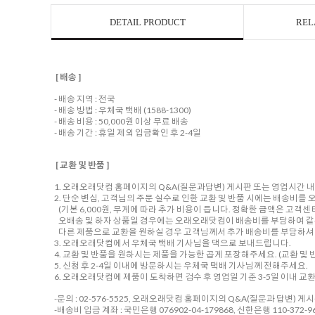
DETAIL PRODUCT
REL
[ 배송 ]
- 배송 지역 : 전국
- 배송 방법 : 우체국 택배 (1588-1300)
- 배송 비용 : 50,000원 이상 무료 배송
- 배송 기간 : 휴일 제외 입금확인 후 2-4일
[ 교환 및 반품 ]
1. 오래오래닷컴 홈페이지의 Q&A(질문과답변) 게시판 또는 영업시간 
2. 단순 변심, 고객님의 주문 실수로 인한 교환 및 반품 시에는 배송비
(기본 6,000원, 무게에 따라 추가 비용이 듭니다. 정확한 금액은 고객
오배송 및 하자 상품일 경우에는 오래오래닷컴이 배송비를 부담하여 같
다른 제품으로 교환을 원하실 경우 고객님께서 추가 배송비를 부담하셔야
3. 오래오래닷컴에서 우체국 택배 기사님을 댁으로 보내드립니다.
4. 교환 및 반품을 원하시는 제품을 가능한 곱게 포장해주세요. (교환 및 반
5. 신청 후 2-4일 이내에 방문하시는 우체국 택배 기사님께 전해주세요.
6. 오래오래닷컴에 제품이 도착하면 검수 후 영업일 기준 3-5일 이내 교
-문의 : 02-576-5525, 오래오래닷컴 홈페이지의 Q&A(질문과 답변) 게
-배송비 입금 계좌 : 국민은행 076902-04-179868, 신한은행 110-372-96