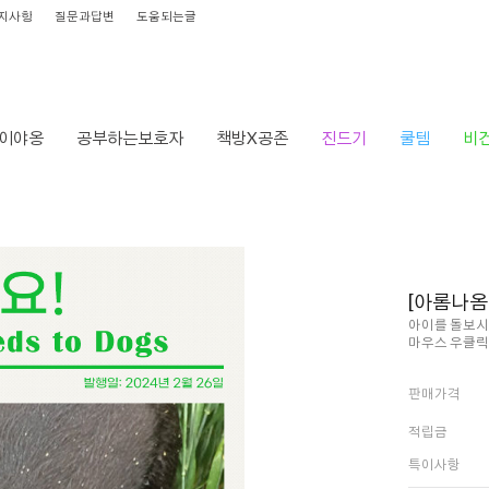
지사항
질문과답변
도움되는글
이야옹
공부하는보호자
책방X공존
진드기
쿨템
비
[아롬나옴
아이를 돌보시
마우스 우클릭
판매가격
적립금
특이사항