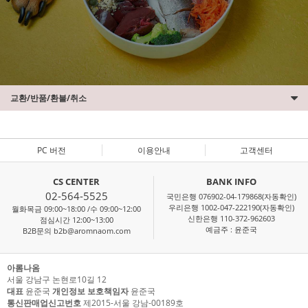
교환/반품/환불/취소
PC 버전
이용안내
고객센터
CS CENTER
BANK INFO
02-564-5525
국민은행 076902-04-179868(자동확인)
우리은행 1002-047-222190(자동확인)
월화목금 09:00~18:00 /수 09:00~12:00
신한은행 110-372-962603
점심시간 12:00~13:00
예금주 : 윤준국
B2B문의 b2b@aromnaom.com
아롬나옴
서울 강남구 논현로10길 12
대표
윤준국
개인정보 보호책임자
윤준국
통신판매업신고번호
제2015-서울 강남-00189호