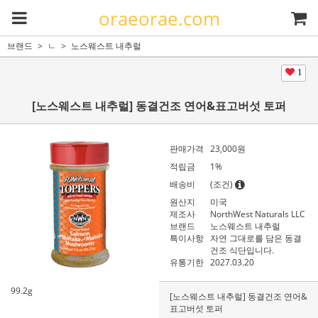
oraeorae.com
브랜드
ㄴ
노스웨스트 내추럴
1
[노스웨스트 내추럴] 동결건조 연어&표고버섯 토퍼
판매가격
23,000
원
적립금
1%
배송비
(조건)
원산지
미국
제조사
NorthWest Naturals LLC
브랜드
노스웨스트 내추럴
특이사항
자연 그대로를 담은 동결
건조 식단입니다.
유통기한
2027.03.20
99.2g
[노스웨스트 내추럴] 동결건조 연어&
표고버섯 토퍼