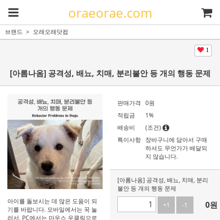
oraeorae.com
브랜드
오래오래닷컴
1
[아롬나옴] 공격성, 배뇨, 치매, 분리불안 등 개의 행동 문제
판매가격
0
원
적립금
1%
배송비
(조건)
특이사항
장바구니에 담아서 구매
하셔도 무언가가 배달되
지 않습니다.
[아롬나옴] 공격성, 배뇨, 치매, 분리
불안 등 개의 행동 문제
아이를 돌보시는 데 많은 도움이 되
0
원
+1
-1
기를 바랍니다. 모바일에서는 꾹 눌
러서, PC에서는 마우스 우클릭으로