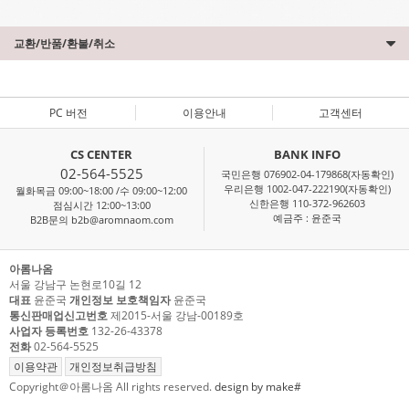
교환/반품/환불/취소
PC 버전
이용안내
고객센터
CS CENTER
BANK INFO
02-564-5525
국민은행 076902-04-179868(자동확인)
우리은행 1002-047-222190(자동확인)
월화목금 09:00~18:00 /수 09:00~12:00
신한은행 110-372-962603
점심시간 12:00~13:00
예금주 : 윤준국
B2B문의 b2b@aromnaom.com
아롬나옴
서울 강남구 논현로10길 12
대표
윤준국
개인정보 보호책임자
윤준국
통신판매업신고번호
제2015-서울 강남-00189호
사업자 등록번호
132-26-43378
전화
02-564-5525
이용약관
개인정보취급방침
Copyright＠아롬나옴 All rights reserved.
design by make#