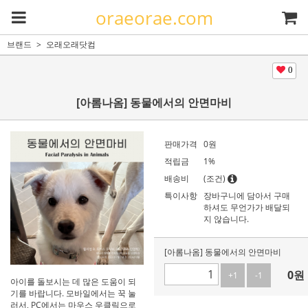
oraeorae.com
브랜드
오래오래닷컴
0
[아롬나옴] 동물에서의 안면마비
판매가격
0
원
적립금
1%
배송비
(조건)
특이사항
장바구니에 담아서 구매
하셔도 무언가가 배달되
지 않습니다.
[아롬나옴] 동물에서의 안면마비
0
원
+1
-1
아이를 돌보시는 데 많은 도움이 되
기를 바랍니다. 모바일에서는 꾹 눌
러서, PC에서는 마우스 우클릭으로