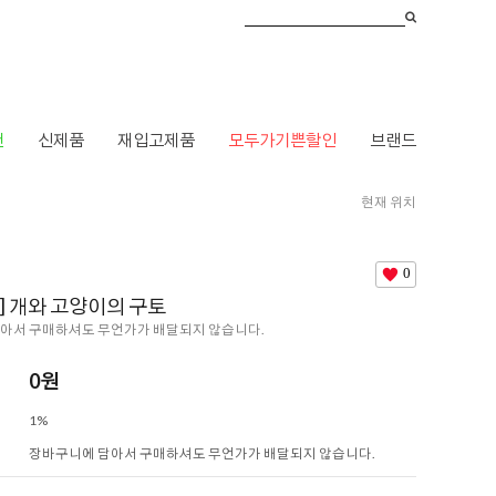
건
신제품
재입고제품
모두가기쁜할인
브랜드
현재 위치
HOME
>
브랜드
>
오래오래닷컴
> [아롬나옴] 개와 고양이의 구토
0
] 개와 고양이의 구토
아서 구매하셔도 무언가가 배달되지 않습니다.
0
원
1%
장바구니에 담아서 구매하셔도 무언가가 배달되지 않습니다.