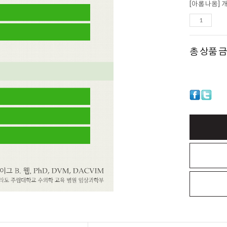
[아롬나옴] 
총 상품 