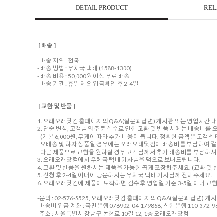
DETAIL PRODUCT
REL
[ 배송 ]
- 배송 지역 : 전국
- 배송 방법 : 우체국 택배 (1588-1300)
- 배송 비용 : 50,000원 이상 무료 배송
- 배송 기간 : 휴일 제외 입금확인 후 2-4일
[ 교환 및 반품 ]
1. 오래오래닷컴 홈페이지의 Q&A(질문과답변) 게시판 또는 영업시간 
2. 단순 변심, 고객님의 주문 실수로 인한 교환 및 반품 시에는 배송비
(기본 6,000원, 무게에 따라 추가 비용이 듭니다. 정확한 금액은 고객
오배송 및 하자 상품일 경우에는 오래오래닷컴이 배송비를 부담하여 같
다른 제품으로 교환을 원하실 경우 고객님께서 추가 배송비를 부담하셔야
3. 오래오래닷컴에서 우체국 택배 기사님을 댁으로 보내드립니다.
4. 교환 및 반품을 원하시는 제품을 가능한 곱게 포장해주세요. (교환 및 반
5. 신청 후 2-4일 이내에 방문하시는 우체국 택배 기사님께 전해주세요.
6. 오래오래닷컴에 제품이 도착하면 검수 후 영업일 기준 3-5일 이내 교
-문의 : 02-576-5525, 오래오래닷컴 홈페이지의 Q&A(질문과 답변) 게
-배송비 입금 계좌 : 국민은행 076902-04-179868, 신한은행 110-372-96
-주소 : 서울특별시 강남구 논현로 10길 12, 1층 오래오래닷컴