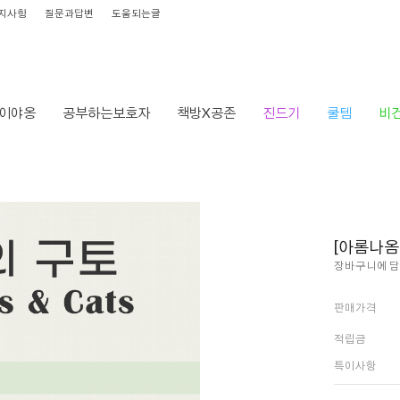
지사항
질문과답변
도움되는글
이야옹
공부하는보호자
책방X공존
진드기
쿨템
비
[아롬나옴
장바구니에 담
판매가격
적립금
특이사항