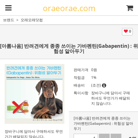
oraeorae.com
브랜드
오래오래닷컴
0
[아롬나옴] 반려견에게 종종 쓰이는 가바펜틴(Gabapentin) : 위
험성 알아두기
판매가격
0
원
적립금
1%
배송비
(조건)
특이사항
장바구니에 담아서 구매
하셔도 무언가가 배달되
지 않습니다.
[아롬나옴] 반려견에게 종종 쓰이는
가바펜틴(Gabapentin) : 위험성 알아
두기
장바구니에 담아서 구매하셔도 무언
가가 배달되지 않습니다.