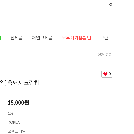
건
신제품
재입고제품
모두가기쁜할인
브랜드
현재 위치
HOME
>
브랜드
>
ㄱ
>
고위드테일
> [고위드테일] 흑돼지 크런칩
0
일] 흑돼지 크런칩
15,000
원
1%
KOREA
고위드테일