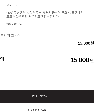
고위드테일
(85g) 무항생제 청정 제주산 흑돼지 등심에 단호박, 크랜베리,
표고버섯을 더해 저온건조한 간식입니다.
2027.05.06
 흑돼지 크런칩
15,000
원
금액
15,000
원
BUY IT NOW
ADD TO CART