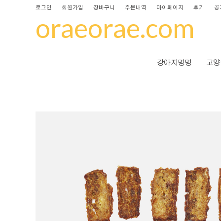
로그인
회원가입
장바구니
주문내역
마이페이지
후기
공
oraeorae.com
강아지멍멍
고양