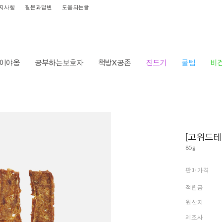
지사항
질문과답변
도움되는글
이야옹
공부하는보호자
책방X공존
진드기
쿨템
비
[고위드테
85g
판매가격
적립금
원산지
제조사