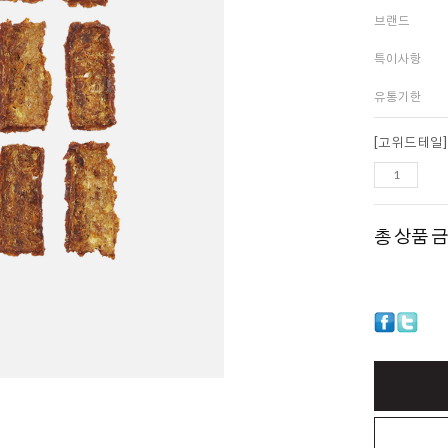
브랜드
특이사항
유통기한
[고위드테일]
총 상품 