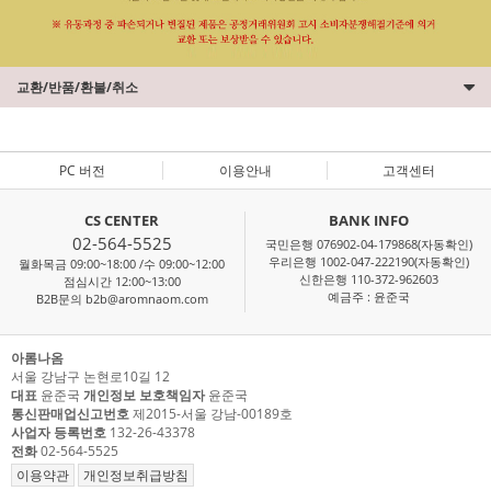
교환/반품/환불/취소
PC 버전
이용안내
고객센터
CS CENTER
BANK INFO
02-564-5525
국민은행 076902-04-179868(자동확인)
우리은행 1002-047-222190(자동확인)
월화목금 09:00~18:00 /수 09:00~12:00
신한은행 110-372-962603
점심시간 12:00~13:00
예금주 : 윤준국
B2B문의 b2b@aromnaom.com
아롬나옴
서울 강남구 논현로10길 12
대표
윤준국
개인정보 보호책임자
윤준국
통신판매업신고번호
제2015-서울 강남-00189호
사업자 등록번호
132-26-43378
전화
02-564-5525
이용약관
개인정보취급방침