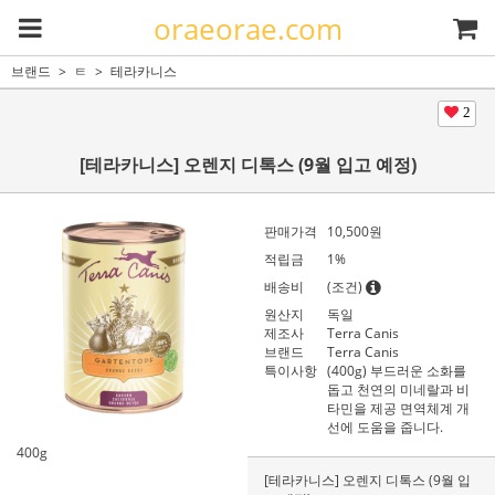
oraeorae.com
브랜드
ㅌ
테라카니스
2
[테라카니스] 오렌지 디톡스 (9월 입고 예정)
판매가격
10,500
원
적립금
1%
배송비
(조건)
원산지
독일
제조사
Terra Canis
브랜드
Terra Canis
특이사항
(400g) 부드러운 소화를
돕고 천연의 미네랄과 비
타민을 제공 면역체계 개
선에 도움을 줍니다.
400g
[테라카니스] 오렌지 디톡스 (9월 입