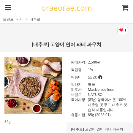
oraeorae.com
브랜드
ㄴ
내추로
1
[내추로] 고양이 연어 파테 파우치
판매가격
2,500
원
적립금
1%
배송비
(조건)
원산지
영국
제조사
Mackle pet food
브랜드
NATURO
특이사항
(85g) 영국에서 온 100%
내추럴 펫 푸드 내추로 캣
습식 제품입니다.
유통기한
85g (2028.01)
85g
[내추로] 고양이 연어 파테 파우치