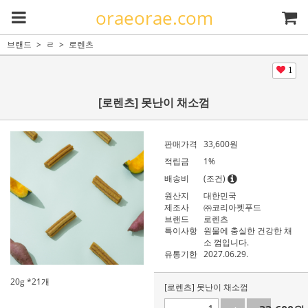
oraeorae.com
브랜드
ㄹ
로렌츠
1
[로렌츠] 못난이 채소껌
판매가격
33,600
원
적립금
1%
배송비
(조건)
원산지
대한민국
제조사
㈜코리아펫푸드
브랜드
로렌츠
특이사항
원물에 충실한 건강한 채
소 껌입니다.
유통기한
2027.06.29.
20g *21개
[로렌츠] 못난이 채소껌