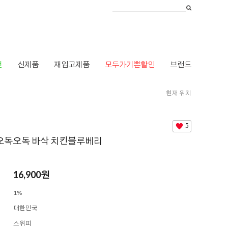
건
신제품
재입고제품
모두가기쁜할인
브랜드
현재 위치
HOME
>
브랜드
>
ㅅ
>
스위피
> [스위피] 오독오독 바삭 치킨블루베리
5
 오독오독 바삭 치킨블루베리
16,900
원
1%
대한민국
스위피