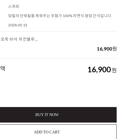
스위피
양질의 단백질을 채워주는 무첨가 100% 자연식 영양 간식입니다.
2028.05.13
[스위피] 오독오독 바삭 치킨블루베리
16,900
원
금액
16,900
원
BUY IT NOW
ADD TO CART