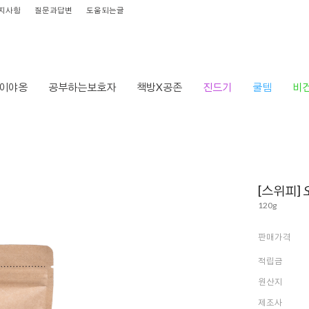
지사항
질문과답변
도움되는글
이야옹
공부하는보호자
책방X공존
진드기
쿨템
비
[스위피]
120g
판매가격
적립금
원산지
제조사